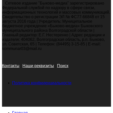
Сетевое издание "Быково-медиа" зарегистрировано
Федеральной службой по надзору в сфере связи,
информационных технологий и массовых коммуникаций.
Свидетельство о регистрации ЭЛ № ФС77-66848 от 15
августа 2016 года | Учредитель: Муниципальное
бюджетное учреждение «Быково-медиа» Быковского
муниципального района Волгоградской области |
Главный редактор: Е.Г. Нестеренко | Адрес редакции и
издателя: 404062, Волгоградская область, р.п. Быково,
ул. Советская, 65 | Телефон: (84495) 3-15-85 | E-mail:
kommunar03@mail.ru
Контакты
Наши реквизиты
Поиск
Политика конфиденциальности
Главная