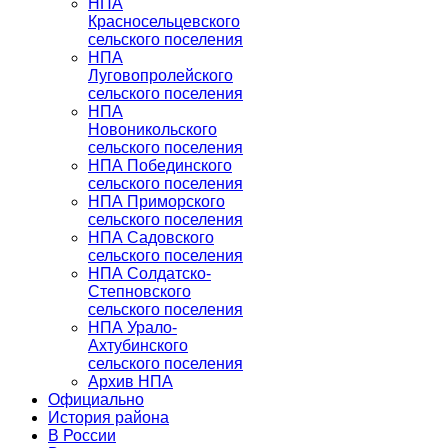
НПА
Красносельцевского
сельского поселения
НПА
Луговопролейского
сельского поселения
НПА
Новоникольского
сельского поселения
НПА Побединского
сельского поселения
НПА Приморского
сельского поселения
НПА Садовского
сельского поселения
НПА Солдатско-
Степновского
сельского поселения
НПА Урало-
Ахтубинского
сельского поселения
Архив НПА
Официально
История района
В России