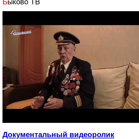
Б
ыково ТВ
Документальный видеоролик