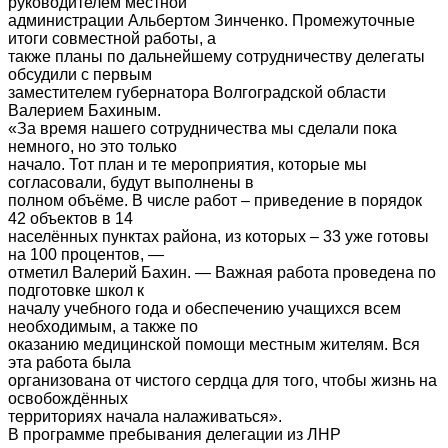
руководителем местной
администрации Альбертом Зинченко. Промежуточные
итоги совместной работы, а
также планы по дальнейшему сотрудничеству делегаты
обсудили с первым
заместителем губернатора Волгоградской области
Валерием Бахиным.
«За время нашего сотрудничества мы сделали пока
немного, но это только
начало. Тот план и те мероприятия, которые мы
согласовали, будут выполнены в
полном объëме. В числе работ – приведение в порядок
42 объектов в 14
населëнных пунктах района, из которых – 33 уже готовы
на 100 процентов, —
отметил Валерий Бахин. — Важная работа проведена по
подготовке школ к
началу учебного года и обеспечению учащихся всем
необходимым, а также по
оказанию медицинской помощи местным жителям. Вся
эта работа была
организована от чистого сердца для того, чтобы жизнь на
освобождëнных
территориях начала налаживаться».
В программе пребывания делегации из ЛНР