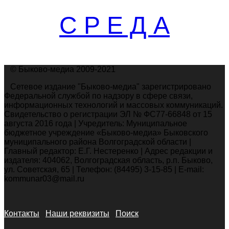
С Р Е Д А
© Быково-медиа 2009-2021
Сетевое издание "Быково-медиа" зарегистрировано
Федеральной службой по надзору в сфере связи,
информационных технологий и массовых коммуникаций.
Свидетельство о регистрации ЭЛ № ФС77-66848 от 15
августа 2016 года | Учредитель: Муниципальное
бюджетное учреждение «Быково-медиа» Быковского
муниципального района Волгоградской области |
Главный редактор: Е.Г. Нестеренко | Адрес редакции и
издателя: 404062, Волгоградская область, р.п. Быково,
ул. Советская, 65 | Телефон: (84495) 3-15-85 | E-mail:
kommunar03@mail.ru
Контакты
Наши реквизиты
Поиск