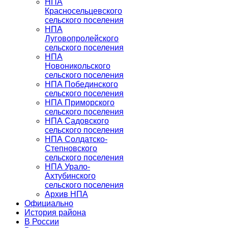
НПА
Красносельцевского
сельского поселения
НПА
Луговопролейского
сельского поселения
НПА
Новоникольского
сельского поселения
НПА Побединского
сельского поселения
НПА Приморского
сельского поселения
НПА Садовского
сельского поселения
НПА Солдатско-
Степновского
сельского поселения
НПА Урало-
Ахтубинского
сельского поселения
Архив НПА
Официально
История района
В России