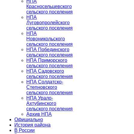
НПА
Красносельцевского
сельского поселения
НПА
Луговопролейского
сельского поселения
НПА
Новоникольского
сельского поселения
НПА Побединского
сельского поселения
НПА Приморского
сельского поселения
НПА Садовского
сельского поселения
НПА Солдатско-
Степновского
сельского поселения
НПА Урало-
Ахтубинского
сельского поселения
Архив НПА
Официально
История района
В России