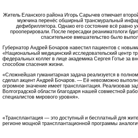
Житель Еланского района Игорь Сарычев отмечает второй
мужчина перенёс обширный трансмуральный инфаркт
дефибриллятора. Однако его состояние всё равно ух
прооперировали. После пересадки реаниматологи бдите
спасительное вмешательство было выполн
Губернатор Андрей Бочаров навестил пациентов с новым
«Национальный медицинский исследовательский центр тра
федеральных коллег в лице академика Сергея Готье за вн
способом спасения жизни.
«Сложнейшая гуманитарная задача реализуется в полном
сделал акцент Андрей Бочаров. — Её невозможно выполни
огромное значение имеет трансплантация. Реализовав за
Волгоградской области благодаря нашей совместной работ
специалистов мирового уровня».
«Трансплантация — это доступный и бесплатный для жит
регионе мощной трансплантационной программы аналогич