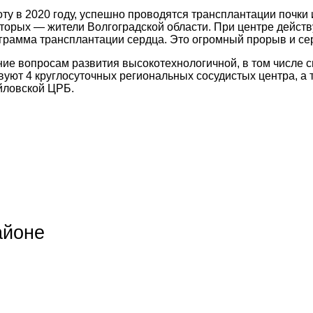
ту в 2020 году, успешно проводятся трансплантации почки
которых — жители Волгоградской области. При центре дейст
грамма трансплантации сердца. Это огромный прорыв и сер
ние вопросам развития высокотехнологичной, в том числе
уют 4 круглосуточных региональных сосудистых центра, а 
айловской ЦРБ.
айоне