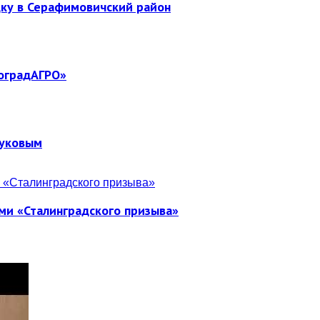
дку в Серафимовичский район
гоградАГРО»
Жуковым
ми «Сталинградского призыва»