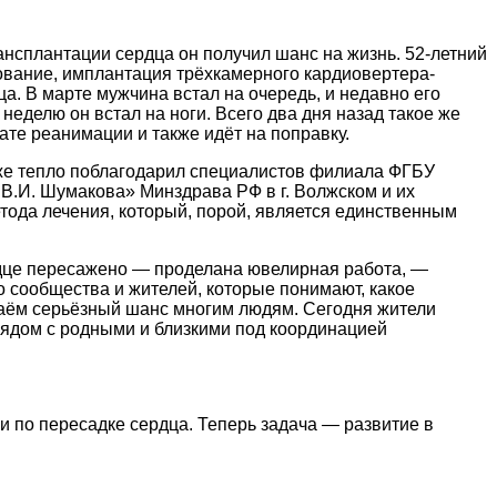
нсплантации сердца он получил шанс на жизнь. 52-летний
ование, имплантация трёхкамерного кардиовертера-
а. В марте мужчина встал на очередь, и недавно его
еделю он встал на ноги. Всего два дня назад такое же
те реанимации и также идёт на поправку.
кже тепло поблагодарил специалистов филиала ФГБУ
В.И. Шумакова» Минздрава РФ в г. Волжском и их
тода лечения, который, порой, является единственным
рдце пересажено — проделана ювелирная работа, —
 сообщества и жителей, которые понимают, какое
даём серьёзный шанс многим людям. Сегодня жители
рядом с родными и близкими под координацией
 по пересадке сердца. Теперь задача — развитие в