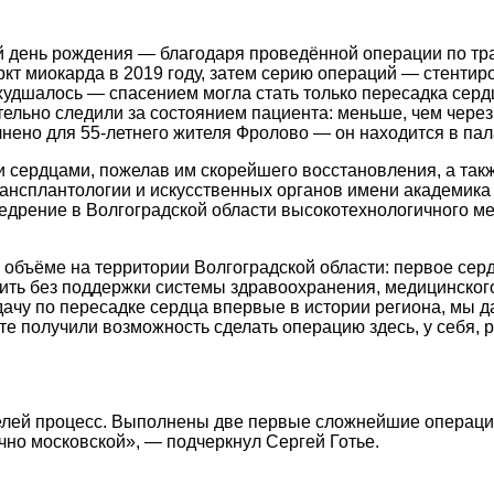
 день рождения — благодаря проведённой операции по тра
 миокарда в 2019 году, затем серию операций — стентир
удшалось — спасением могла стать только пересадка сердц
льно следили за состоянием пациента: меньше, чем через н
ено для 55-летнего жителя Фролово — он находится в пала
и сердцами, пожелав им скорейшего восстановления, а та
нсплантологии и искусственных органов имени академика 
едрение в Волгоградской области высокотехнологичного ме
 объёме на территории Волгоградской области: первое се
ть без поддержки системы здравоохранения, медицинского
дачу по пересадке сердца впервые в истории региона, мы 
е получили возможность сделать операцию здесь, у себя, 
елей процесс. Выполнены две первые сложнейшие операции
но московской», — подчеркнул Сергей Готье.