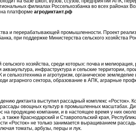
проходит на базе школ, вузов, ссузов, предприятий АПК, п
егиональных филиалах Россельхозбанка во всех районах Во
е на платформе
агродиктант.рф
йства и перерабатывающей промышленности. Проект реализ
банка, при поддержке Министерства сельского хозяйства Р
 сельского хозяйства, среди которых: почва и мелиорация,
 аквакультура, инфраструктура и сельские территории, про
 и сельхозтехника и агротуризм, органическое земледелие 
и аграрного сектора, образование в АПК, аграрные профес
едению диктанта выступил рассадный комплекс «Росток». 
и рассады овощных культур в промышленных масштабах. Д
с на продукцию компании, и в настоящее время у них около
я, а также Краснодарский и Ставропольский края, Республи
ости «Росток» не только занимается выращиванием рассады
лючая томаты, арбузы, перцы и лук.