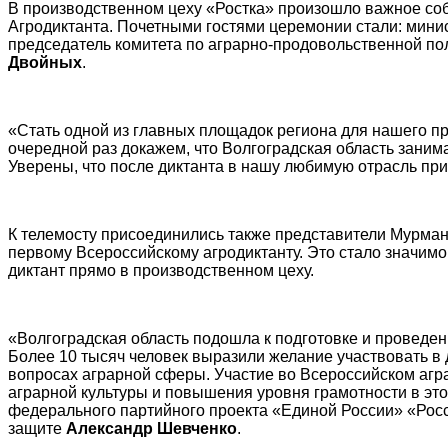
В производственном цеху «Ростка» произошло важное соб
Агродиктанта. Почетными гостями церемонии стали: минис
председатель комитета по аграрно-продовольственной по
Двойных
.
«Стать одной из главных площадок региона для нашего пр
очередной раз докажем, что Волгоградская область занима
Уверены, что после диктанта в нашу любимую отрасль пр
К телемосту присоединились также представители Мурманс
первому Всероссийскому агродиктанту. Это стало значимо
диктант прямо в производственном цеху.
«Волгоградская область подошла к подготовке и проведе
Более 10 тысяч человек выразили желание участвовать в д
вопросах аграрной сферы. Участие во Всероссийском агра
аграрной культуры и повышения уровня грамотности в это
федерального партийного проекта «Единой России» «Росс
защите
Александр Шевченко
.