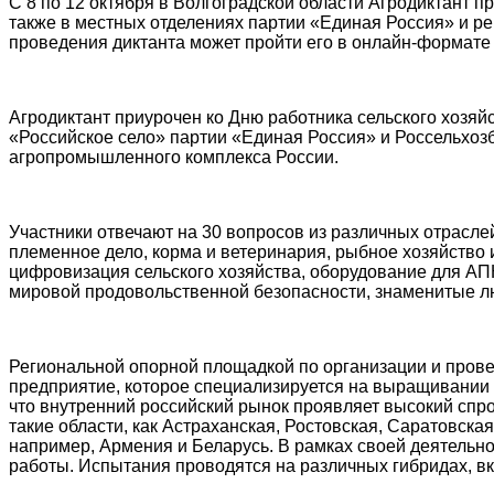
С 8 по 12 октября в Волгоградской области Агродиктант 
также в местных отделениях партии «Единая Россия» и р
проведения диктанта может пройти его в онлайн-формат
Агродиктант приурочен ко Дню работника сельского хозя
«Российское село» партии «Единая Россия» и Россельхоз
агропромышленного комплекса России.
Участники отвечают на 30 вопросов из различных отраслей
племенное дело, корма и ветеринария, рыбное хозяйство и
цифровизация сельского хозяйства, оборудование для АПК
мировой продовольственной безопасности, знаменитые люд
Региональной опорной площадкой по организации и пров
предприятие, которое специализируется на выращивани
что внутренний российский рынок проявляет высокий спро
такие области, как Астраханская, Ростовская, Саратовска
например, Армения и Беларусь. В рамках своей деятельн
работы. Испытания проводятся на различных гибридах, вк