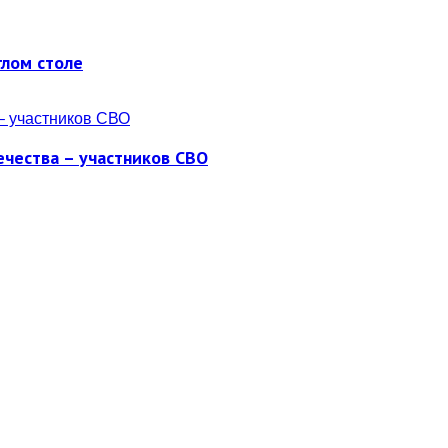
глом столе
ечества – участников СВО