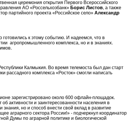
ственная церемония открытия Первого Всероссийского
 правления АО «Россельхозбанк»
Борис Листов
, а также
тор партийного проекта «Российское село»
Александр
 готовились к этому событию. И надеемся, что в
итии агропромышленного комплекса, но и в знаниях.
симов.
Республики Калмыкия. Во время телемоста был дан старт
ики рассадного комплекса «Росток» смогли написать
гионе зарегистрировано около 600 офлайн-площадок.
ит об активности и заинтересованности населения в
 знания, но и способ внести свой вклад в развитие
щее аграрного сектора России!» - подчеркнул координатор
тной Думы по аграрной политике и биологической