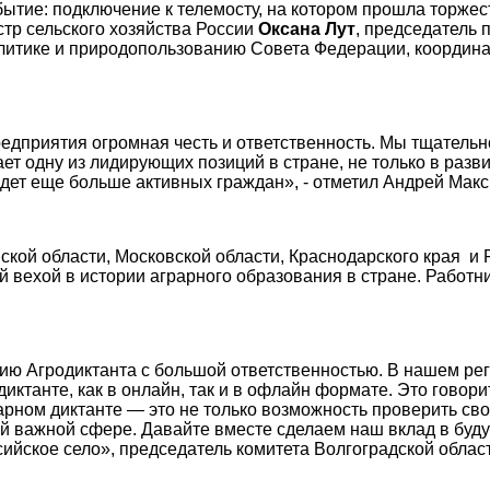
ытие: подключение к телемосту, на котором прошла торже
тр сельского хозяйства России
Оксана Лут
, председатель
литике и природопользованию Совета Федерации, координа
едприятия огромная честь и ответственность. Мы тщательно
ет одну из лидирующих позиций в стране, не только в разв
идет еще больше активных граждан», - отметил Андрей Мак
кой области, Московской области, Краснодарского края и 
й вехой в истории аграрного образования в стране. Работн
нию Агродиктанта с большой ответственностью. В нашем ре
иктанте, как в онлайн, так и в офлайн формате. Это говор
рном диктанте — это не только возможность проверить свои
й важной сфере. Давайте вместе сделаем наш вклад в буду
ийское село», председатель комитета Волгоградской облас