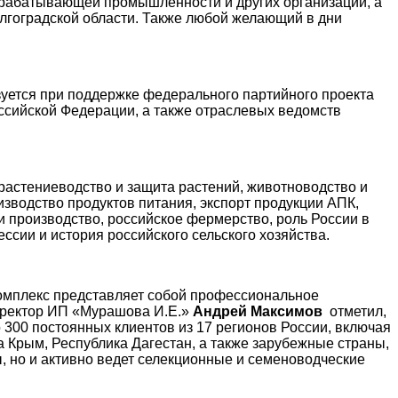
ерерабатывающей промышленности и других организаций, а
лгоградской области. Также любой желающий в дни
уется при поддержке федерального партийного проекта
оссийской Федерации, а также отраслевых ведомств
 растениеводство и защита растений, животноводство и
изводство продуктов питания, экспорт продукции АПК,
и производство, российское фермерство, роль России в
сии и история российского сельского хозяйства.
Комплекс представляет собой профессиональное
иректор ИП «Мурашова И.Е.»
Андрей Максимов
отметил,
 300 постоянных клиентов из 17 регионов России, включая
ка Крым, Республика Дагестан, а также зарубежные страны,
, но и активно ведет селекционные и семеноводческие