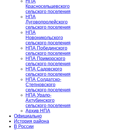
НПА
Красносельцевского
сельского поселения
НПА
Луговопролейского
сельского поселения
НПА
Новоникольского
сельского поселения
НПА Побединского
сельского поселения
НПА Приморского
сельского поселения
НПА Садовского
сельского поселения
НПА Солдатско-
Степновского
сельского поселения
НПА Урало-
Ахтубинского
сельского поселения
Архив НПА
Официально
История района
В России