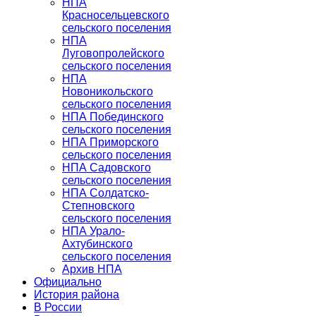
НПА
Красносельцевского
сельского поселения
НПА
Луговопролейского
сельского поселения
НПА
Новоникольского
сельского поселения
НПА Побединского
сельского поселения
НПА Приморского
сельского поселения
НПА Садовского
сельского поселения
НПА Солдатско-
Степновского
сельского поселения
НПА Урало-
Ахтубинского
сельского поселения
Архив НПА
Официально
История района
В России