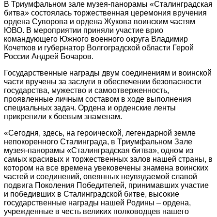
В Триумфальном зале музея-панорамы «Сталинградская
битва» состоялась торжественная церемония вручения
ордена Суворова и ордена Жукова воинским частям
ЮВО. В мероприятии приняли участие врио
командующего Южного военного округа Владимир
Кочетков и губернатор Волгоградской области Герой
России Андрей Бочаров.
Государственные награды двум соединениям и воинской
части вручены за заслуги в обеспечении безопасности
государства, мужество и самоотверженность,
проявленные личным составом в ходе выполнения
специальных задач. Ордена и орденские ленты
прикрепили к боевым знаменам.
«Сегодня, здесь, на героической, легендарной земле
непокоренного Сталинграда, в Триумфальном Зале
музея-панорамы «Сталинградская битва», одном из
самых красивых и торжественных залов нашей страны, в
котором на все времена увековечены знамена воинских
частей и соединений, овеянных неувядаемой славой
подвига Поколения Победителей, принимавших участие
и победивших в Сталинградской битве, высокие
государственные награды нашей Родины – ордена,
учрежденные в честь великих полководцев нашего