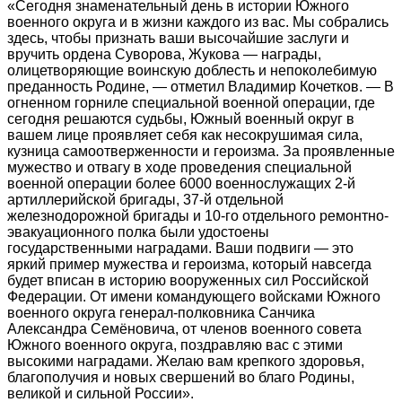
«Сегодня знаменательный день в истории Южного
военного округа и в жизни каждого из вас. Мы собрались
здесь, чтобы признать ваши высочайшие заслуги и
вручить ордена Суворова, Жукова — награды,
олицетворяющие воинскую доблесть и непоколебимую
преданность Родине, — отметил Владимир Кочетков. — В
огненном горниле специальной военной операции, где
сегодня решаются судьбы, Южный военный округ в
вашем лице проявляет себя как несокрушимая сила,
кузница самоотверженности и героизма. За проявленные
мужество и отвагу в ходе проведения специальной
военной операции более 6000 военнослужащих 2-й
артиллерийской бригады, 37-й отдельной
железнодорожной бригады и 10-го отдельного ремонтно-
эвакуационного полка были удостоены
государственными наградами. Ваши подвиги — это
яркий пример мужества и героизма, который навсегда
будет вписан в историю вооруженных сил Российской
Федерации. От имени командующего войсками Южного
военного округа генерал-полковника Санчика
Александра Семёновича, от членов военного совета
Южного военного округа, поздравляю вас с этими
высокими наградами. Желаю вам крепкого здоровья,
благополучия и новых свершений во благо Родины,
великой и сильной России».