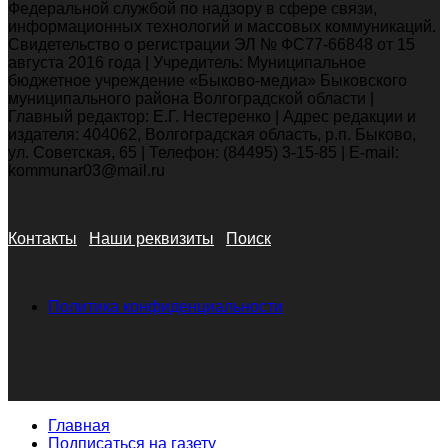
Федеральной службой по надзору в сфере связи,
информационных технологий и массовых коммуникаций.
Свидетельство о регистрации ЭЛ № ФС77-66848 от 15
августа 2016 года | Учредитель: Муниципальное
бюджетное учреждение «Быково-медиа» Быковского
муниципального района Волгоградской области |
Главный редактор: Е.Г. Нестеренко | Адрес редакции и
издателя: 404062, Волгоградская область, р.п. Быково,
ул. Советская, 65 | Телефон: (84495) 3-15-85 | E-mail:
kommunar03@mail.ru
Контакты
Наши реквизиты
Поиск
Политика конфиденциальности
Главная
Подписаться на газету