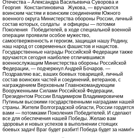
Отечества – Александра Васильевича Суворова и
Георгия Константиновича Жукова, — вручаются
воинским частям и воинским соединениям Южного
военного округа Министерства обороны России, личный
состав которых, солдаты и офицеры — потомки
Поколения Победителей, в ходе специальной военной
операции проявили особое мужество,
самоотверженность и героизм, защищая нашу Родину,
наш народ от современных фашистов и нацистов.
Государственные награды Российской Федерации также
вручаются сегодня наиболее отличившимся
военнослужащим Министерства обороны Российской
Федерации, — подчеркнул Андрей Бочаров. —
Поздравляю вас, ваших боевых товарищей, личный
состав воинских частей и соединений, ветеранов, с
награждением Верховным Главнокомандующим
Вооруженными Силами Российской Федерации,
Президентом России Владимиром Владимировичем
Путиным высокими государственными наградами нашей
страны. Жители Волгоградской области, России гордятся
вами — потомками Поколения Победителей. И сделают
все для обеспечения нашей Победы. Желаю вам
здоровья и новых успехов в выполнении стоящих
боевых задач! Враг будет разбит! Победа будет за нами!»