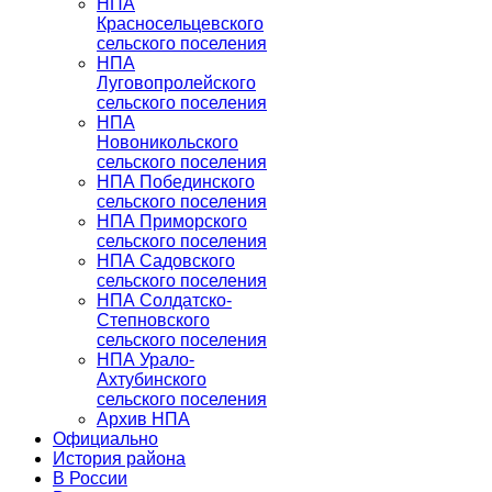
НПА
Красносельцевского
сельского поселения
НПА
Луговопролейского
сельского поселения
НПА
Новоникольского
сельского поселения
НПА Побединского
сельского поселения
НПА Приморского
сельского поселения
НПА Садовского
сельского поселения
НПА Солдатско-
Степновского
сельского поселения
НПА Урало-
Ахтубинского
сельского поселения
Архив НПА
Официально
История района
В России