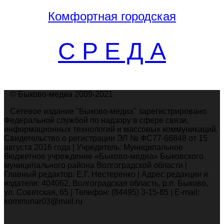
Комфортная
городская
С Р Е Д А
© Быково-медиа 2009-2021
Сетевое издание "Быково-медиа" зарегистрировано
Федеральной службой по надзору в сфере связи,
информационных технологий и массовых коммуникаций.
Свидетельство о регистрации ЭЛ № ФС77-66848 от 15
августа 2016 года | Учредитель: Муниципальное
бюджетное учреждение «Быково-медиа» Быковского
муниципального района Волгоградской области |
Главный редактор: Е.Г. Нестеренко | Адрес редакции и
издателя: 404062, Волгоградская область, р.п. Быково,
ул. Советская, 65 | Телефон: (84495) 3-15-85 | E-mail:
kommunar03@mail.ru