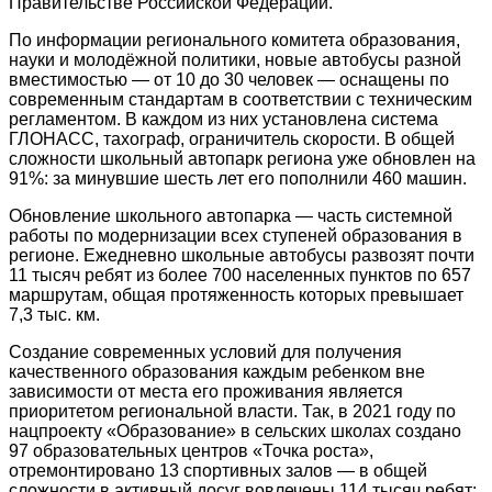
Правительстве Российской Федерации.
По информации регионального комитета образования,
науки и молодёжной политики, новые автобусы разной
вместимостью — от 10 до 30 человек — оснащены по
современным стандартам в соответствии с техническим
регламентом. В каждом из них установлена система
ГЛОНАСС, тахограф, ограничитель скорости. В общей
сложности школьный автопарк региона уже обновлен на
91%: за минувшие шесть лет его пополнили 460 машин.
Обновление школьного автопарка — часть системной
работы по модернизации всех ступеней образования в
регионе. Ежедневно школьные автобусы развозят почти
11 тысяч ребят из более 700 населенных пунктов по 657
маршрутам, общая протяженность которых превышает
7,3 тыс. км.
Создание современных условий для получения
качественного образования каждым ребенком вне
зависимости от места его проживания является
приоритетом региональной власти. Так, в 2021 году по
нацпроекту «Образование» в сельских школах создано
97 образовательных центров «Точка роста»,
отремонтировано 13 спортивных залов — в общей
сложности в активный досуг вовлечены 114 тысяч ребят;