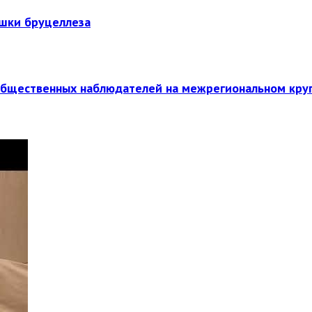
ышки бруцеллеза
общественных наблюдателей на межрегиональном кру