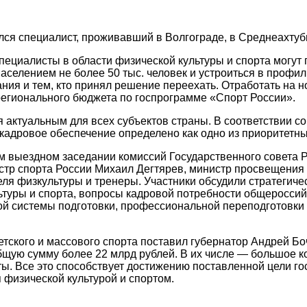
ся специалист, проживавший в Волгограде, в Среднеахтуб
ециалисты в области физической культуры и спорта могут п
аселением не более 50 тыс. человек и устроиться в профи
ния и тем, кто принял решение переехать. Отработать на 
регионального бюджета по госпрограмме «Спорт России».
 актуальным для всех субъектов страны. В соответствии со
 кадровое обеспечение определено как одно из приоритетн
м выездном заседании комиссий Государственного совета 
истр спорта России Михаил Дегтярев, министр просвещения
ля физкультуры и тренеры. Участники обсудили стратегиче
льтуры и спорта, вопросы кадровой потребности общеросс
ой системы подготовки, профессиональной переподготовки
тского и массового спорта поставил губернатор Андрей Боч
бщую сумму более 22 млрд рублей. В их числе — большое 
ы. Все это способствует достижению поставленной цели го
 физической культурой и спортом.