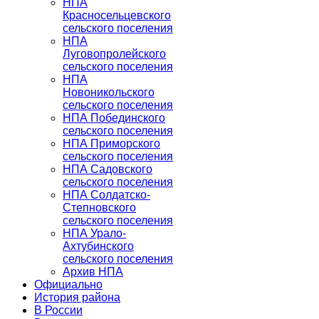
НПА
Красносельцевского
сельского поселения
НПА
Луговопролейского
сельского поселения
НПА
Новоникольского
сельского поселения
НПА Побединского
сельского поселения
НПА Приморского
сельского поселения
НПА Садовского
сельского поселения
НПА Солдатско-
Степновского
сельского поселения
НПА Урало-
Ахтубинского
сельского поселения
Архив НПА
Официально
История района
В России