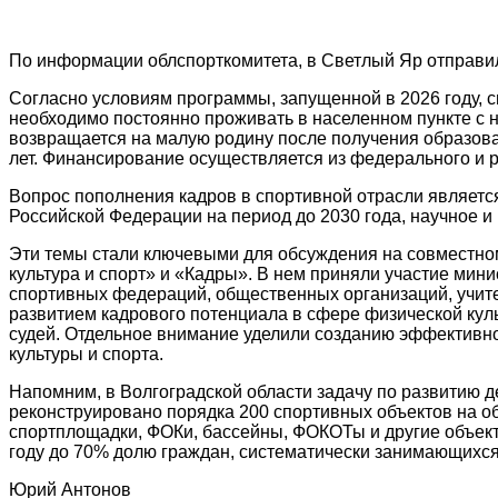
По информации облспорткомитета, в Светлый Яр отправил
Согласно условиям программы, запущенной в 2026 году, сп
необходимо постоянно проживать в населенном пункте с н
возвращается на малую родину после получения образова
лет. Финансирование осуществляется из федерального и 
Вопрос пополнения кадров в спортивной отрасли является
Российской Федерации на период до 2030 года, научное и
Эти темы стали ключевыми для обсуждения на совместно
культура и спорт» и «Кадры». В нем приняли участие мин
спортивных федераций, общественных организаций, учите
развитием кадрового потенциала в сфере физической ку
судей. Отдельное внимание уделили созданию эффективн
культуры и спорта.
Напомним, в Волгоградской области задачу по развитию де
реконструировано порядка 200 спортивных объектов на о
спортплощадки, ФОКи, бассейны, ФОКОТы и другие объект
году до 70% долю граждан, систематически занимающихся
Юрий Антонов