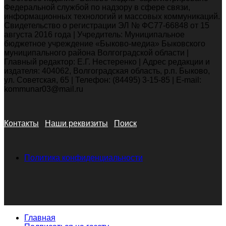
Федеральной службой по надзору в сфере связи,
информационных технологий и массовых коммуникаций.
Свидетельство о регистрации ЭЛ № ФС77-66848 от 15
августа 2016 года | Учредитель: Муниципальное
бюджетное учреждение «Быково-медиа» Быковского
муниципального района Волгоградской области |
Главный редактор: Е.Г. Нестеренко | Адрес редакции и
издателя: 404062, Волгоградская область, р.п. Быково,
ул. Советская, 65 | Телефон: (84495) 3-15-85 | E-mail:
kommunar03@mail.ru
Контакты
Наши реквизиты
Поиск
Политика конфиденциальности
Главная