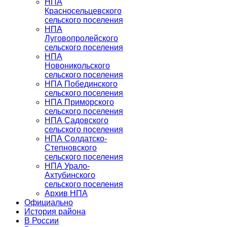
НПА
Красносельцевского
сельского поселения
НПА
Луговопролейского
сельского поселения
НПА
Новоникольского
сельского поселения
НПА Побединского
сельского поселения
НПА Приморского
сельского поселения
НПА Садовского
сельского поселения
НПА Солдатско-
Степновского
сельского поселения
НПА Урало-
Ахтубинского
сельского поселения
Архив НПА
Официально
История района
В России