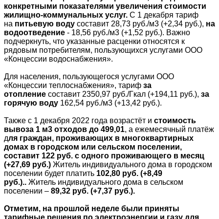
конкретными показателями увеличения стоимости
жилищно-коммунальных услуг.
С 1 декабря тариф
на
питьевую воду
составит 28,73 руб./м3 (+2,34 руб.),
на
водоотведение
- 18,56 руб./м3 (+1,52 руб.). Важно
подчеркнуть, что указанные расценки относятся к
рядовым потребителям, пользующихся услугами ООО
«Концессии водоснабжения».
Для населения, пользующегося услугами ООО
«Концессии теплоснабжения», тариф
за
отопление
составит 2350,97 руб./Гкал (+194,11 руб.),
за
горячую воду
162,54 руб./м3 (+13,42 руб.).
Также с 1 декабря 2022 года возрастёт и
стоимость
вывоза 1 м3 отходов до 499,01
, а ежемесячный платёж
д
ля граждан, проживающих в многоквартирных
домах в городском или сельском поселении,
составит 122 руб. с одного проживающего в месяц
(+27,69 руб.)
Житель индивидуального дома в городском
поселении будет платить
102,80 руб.
(+8,49
руб.)
..
Житель индивидуального дома в сельском
поселении –
89,32 руб. (+7,37 руб.).
Отметим, на прошлой неделе были приняты
тарифные решения по электроэнергии и газу для