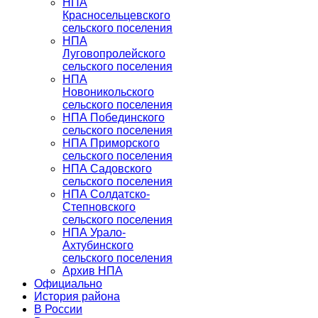
НПА
Красносельцевского
сельского поселения
НПА
Луговопролейского
сельского поселения
НПА
Новоникольского
сельского поселения
НПА Побединского
сельского поселения
НПА Приморского
сельского поселения
НПА Садовского
сельского поселения
НПА Солдатско-
Степновского
сельского поселения
НПА Урало-
Ахтубинского
сельского поселения
Архив НПА
Официально
История района
В России