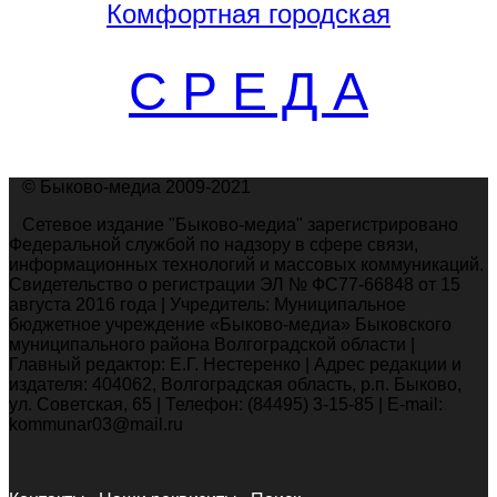
Комфортная
городская
С Р Е Д А
© Быково-медиа 2009-2021
Сетевое издание "Быково-медиа" зарегистрировано
Федеральной службой по надзору в сфере связи,
информационных технологий и массовых коммуникаций.
Свидетельство о регистрации ЭЛ № ФС77-66848 от 15
августа 2016 года | Учредитель: Муниципальное
бюджетное учреждение «Быково-медиа» Быковского
муниципального района Волгоградской области |
Главный редактор: Е.Г. Нестеренко | Адрес редакции и
издателя: 404062, Волгоградская область, р.п. Быково,
ул. Советская, 65 | Телефон: (84495) 3-15-85 | E-mail:
kommunar03@mail.ru