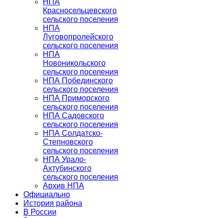
НПА
Красносельцевского
сельского поселения
НПА
Луговопролейского
сельского поселения
НПА
Новоникольского
сельского поселения
НПА Побединского
сельского поселения
НПА Приморского
сельского поселения
НПА Садовского
сельского поселения
НПА Солдатско-
Степновского
сельского поселения
НПА Урало-
Ахтубинского
сельского поселения
Архив НПА
Официально
История района
В России