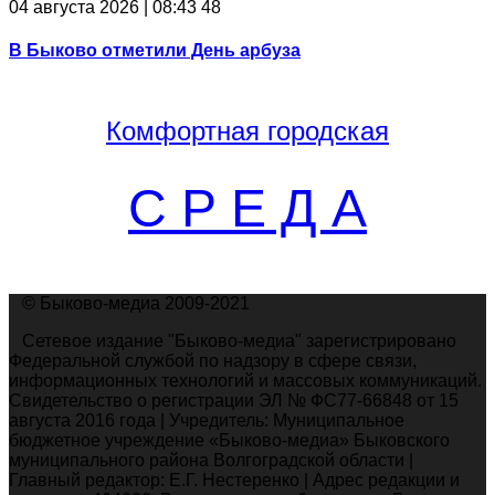
04 августа 2026 | 08:43
48
В Быково отметили День арбуза
Комфортная
городская
С Р Е Д А
© Быково-медиа 2009-2021
Сетевое издание "Быково-медиа" зарегистрировано
Федеральной службой по надзору в сфере связи,
информационных технологий и массовых коммуникаций.
Свидетельство о регистрации ЭЛ № ФС77-66848 от 15
августа 2016 года | Учредитель: Муниципальное
бюджетное учреждение «Быково-медиа» Быковского
муниципального района Волгоградской области |
Главный редактор: Е.Г. Нестеренко | Адрес редакции и