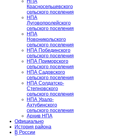
НПА
Красносельцевского
сельского поселения
НПА
Луговопролейского
сельского поселения
НПА
Новоникольского
сельского поселения
НПА Побединского
сельского поселения
НПА Приморского
сельского поселения
НПА Садовского
сельского поселения
НПА Солдатско-
Степновского
сельского поселения
НПА Урало-
Ахтубинского
сельского поселения
Архив НПА
Официально
История района
В России