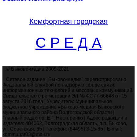
Комфортная
городская
С Р Е Д А
© Быково-медиа 2009-2021
Сетевое издание "Быково-медиа" зарегистрировано
Федеральной службой по надзору в сфере связи,
информационных технологий и массовых коммуникаций.
Свидетельство о регистрации ЭЛ № ФС77-66848 от 15
августа 2016 года | Учредитель: Муниципальное
бюджетное учреждение «Быково-медиа» Быковского
муниципального района Волгоградской области |
Главный редактор: Е.Г. Нестеренко | Адрес редакции и
издателя: 404062, Волгоградская область, р.п. Быково,
ул. Советская, 65 | Телефон: (84495) 3-15-85 | E-mail:
kommunar03@mail.ru