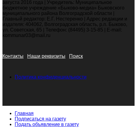
августа 2016 года | Учредитель: Муниципальное
бюджетное учреждение «Быково-медиа» Быковского
муниципального района Волгоградской области |
Главный редактор: Е.Г. Нестеренко | Адрес редакции и
издателя: 404062, Волгоградская область, р.п. Быково,
ул. Советская, 65 | Телефон: (84495) 3-15-85 | E-mail:
kommunar03@mail.ru
Контакты
Наши реквизиты
Поиск
Политика конфиденциальности
Главная
Подписаться на газету
Подать объявление в газету