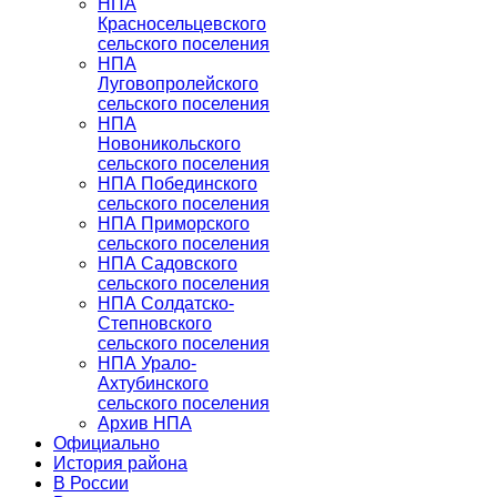
НПА
Красносельцевского
сельского поселения
НПА
Луговопролейского
сельского поселения
НПА
Новоникольского
сельского поселения
НПА Побединского
сельского поселения
НПА Приморского
сельского поселения
НПА Садовского
сельского поселения
НПА Солдатско-
Степновского
сельского поселения
НПА Урало-
Ахтубинского
сельского поселения
Архив НПА
Официально
История района
В России