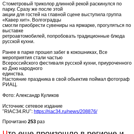
Стометровый триколор длинной рекой раскинулся по
парку. Сразу же после этой
акции для гостей на главной сцене выступила группа
«Кавер хит». Волгоградцы
смогли приобрести сувениры на ярмарке, прогуляться по
выставке
ретроавтомобилей, попробовать традиционные блюда
русской кухни.
Ранее в парке прошел забег в кокошниках, Все
мероприятия стали частью
Всероссийского фестиваля русской кухни, приуроченного
ко Дню народного
единства.
Настояние праздника в свой объектив поймал фотограф
РИАЦ.
Фото: Александр Куликов
Источник: сетевое издание
"RIAC34.RU":
https://riac34.ru/news/208876/
Прочитано
253
раз
Ч
то еще произошло в регионе и