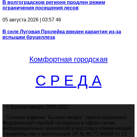
В волгоградском регионе продлен режим
ограничения посещения лесов
05 августа 2026 | 03:57
46
В селе Луговая Пролейка введен карантин из-за
вспышки бруцеллеза
Комфортная
городская
С Р Е Д А
© Быково-медиа 2009-2021
Сетевое издание "Быково-медиа" зарегистрировано
Федеральной службой по надзору в сфере связи,
информационных технологий и массовых коммуникаций.
Свидетельство о регистрации ЭЛ № ФС77-66848 от 15