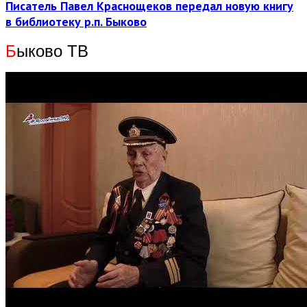
Писатель Павел Краснощеков передал новую книгу
в библиотеку р.п. Быково
Б
ыково ТВ