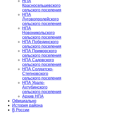
НПА
Красносельцевского
сельского поселения
НПА
Луговопролейского
сельского поселения
НПА
Новоникольского
сельского поселения
НПА Побединского
сельского поселения
НПА Приморского
сельского поселения
НПА Садовского
сельского поселения
НПА Солдатско-
Степновского
сельского поселения
НПА Урало-
Ахтубинского
сельского поселения
Архив НПА
Официально
История района
В России