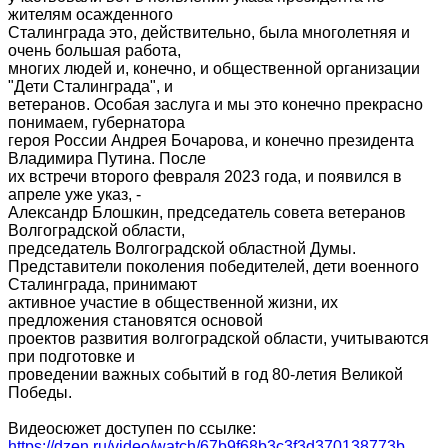
жителям осажденного
Сталинграда это, действительно, была многолетняя и
очень большая работа,
многих людей и, конечно, и общественной организации
"Дети Сталинграда", и
ветеранов. Особая заслуга и мы это конечно прекрасно
понимаем, губернатора
героя России Андрея Бочарова, и конечно президента
Владимира Путина. После
их встречи второго февраля 2023 года, и появился в
апреле уже указ, -
Александр Блошкин, председатель совета ветеранов
Волгоградской области,
председатель Волгоградской областной Думы.
Представители поколения победителей, дети военного
Сталинграда, принимают
активное участие в общественной жизни, их
предложения становятся основой
проектов развития волгоградской области, учитываются
при подготовке и
проведении важных событий в год 80-летия Великой
Победы.
Видеосюжет доступен по ссылке:
https://dzen.ru/video/watch/67b9f68b3c3f3d370138773b