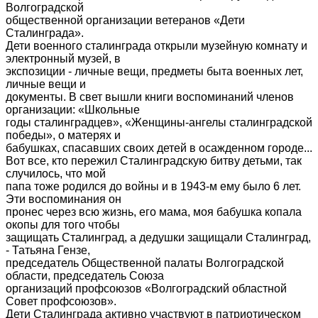
Волгоградской
общественной организации ветеранов «Дети
Сталинграда».
Дети военного сталинграда открыли музейную комнату и
электронный музей, в
экспозиции - личные вещи, предметы быта военных лет,
личные вещи и
документы. В свет вышли книги воспоминаний членов
организации: «Школьные
годы сталинградцев», «Женщины-ангелы сталинградской
победы», о матерях и
бабушках, спасавших своих детей в осажденном городе...
Вот все, кто пережил Сталинградскую битву детьми, так
случилось, что мой
папа тоже родился до войны и в 1943-м ему было 6 лет.
Эти воспоминания он
пронес через всю жизнь, его мама, моя бабушка копала
окопы для того чтобы
защищать Сталинград, а дедушки защищали Сталинград,
- Татьяна Гензе,
председатель Общественной палаты Волгоградской
области, председатель Союза
организаций профсоюзов «Волгоградский областной
Совет профсоюзов».
Дети Сталинграда активно участвуют в патриотическом