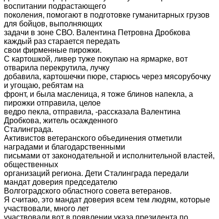
воспитании подрастающего
поколения, помогают в подготовке гуманитарных грузов
для бойцов, выполняющих
задачи в зоне СВО. Валентина Петровна Дробкова
каждый раз старается передать
свои фирменные пирожки.
С картошкой, ливер туже покупаю на ярмарке, вот
отварила перекрутила, лучку
добавила, картошечки пюре, старюсь через мясорубочку
и угощаю, ребятам на
фронт, и была масленица, я тоже блинов напекла, а
пирожки отправила, целое
ведро пекла, отправила, -рассказала Валентина
Дробкова, житель осажденного
Сталинграда.
Активистов ветеранского объединения отметили
наградами и благодарственными
письмами от законодательной и исполнительной властей,
общественных
организаций региона. Дети Сталинграда передали
мандат доверия председателю
Волгоградского областного совета ветеранов.
Я считаю, это мандат доверия всем тем людям, которые
участвовали, много лет
участвовали вот в появлении указа президента по