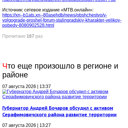
Источник: сетевое издание «МТВ.онлайн»:
https://xn--b1ats.xn--80asehdb/news/obshchestvo/v-
volgograde-proshel-forum-stalingradskiy-kharakter-velikoy-
pobedy-8080902528.html
Прочитано
167
раз
Ч
то еще произошло в регионе и
районе
07 августа 2026 | 13:37
Губернатор Андрей Бочаров обсудил с активом
Серафимовичского района развитие территории
07 августа 2026 | 13:27