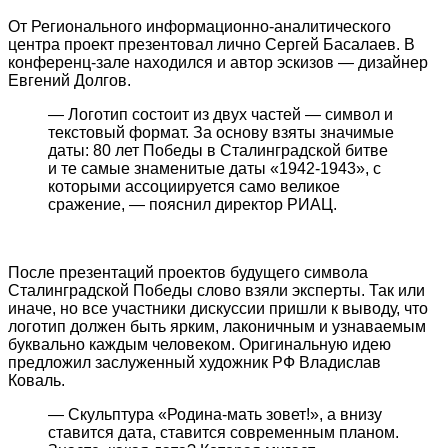
От Регионального информационно-аналитического
центра проект презентовал лично Сергей Басалаев. В
конференц-зале находился и автор эскизов — дизайнер
Евгений Долгов.
— Логотип состоит из двух частей — символ и
текстовый формат. За основу взяты значимые
даты: 80 лет Победы в Сталинградской битве
и те самые знаменитые даты «1942-1943», с
которыми ассоциируется само великое
сражение, — пояснил директор РИАЦ.
После презентаций проектов будущего символа
Сталинградской Победы слово взяли эксперты. Так или
иначе, но все участники дискуссии пришли к выводу, что
логотип должен быть ярким, лаконичным и узнаваемым
буквально каждым человеком. Оригинальную идею
предложил заслуженный художник РФ Владислав
Коваль.
— Скульптура «Родина-мать зовет!», а внизу
ставится дата, ставится современным планом.