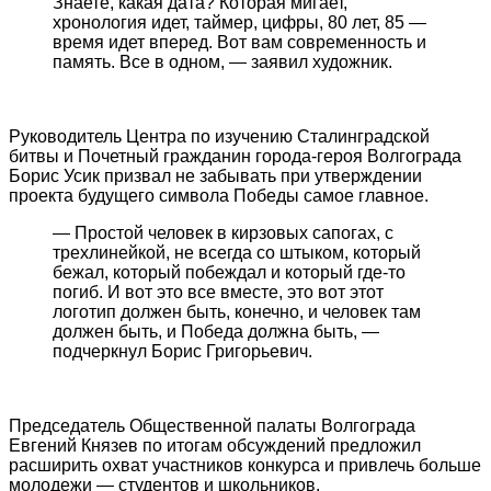
Знаете, какая дата? Которая мигает,
хронология идет, таймер, цифры, 80 лет, 85 —
время идет вперед. Вот вам современность и
память. Все в одном, — заявил художник.
Руководитель Центра по изучению Сталинградской
битвы и Почетный гражданин города-героя Волгограда
Борис Усик призвал не забывать при утверждении
проекта будущего символа Победы самое главное.
— Простой человек в кирзовых сапогах, с
трехлинейкой, не всегда со штыком, который
бежал, который побеждал и который где-то
погиб. И вот это все вместе, это вот этот
логотип должен быть, конечно, и человек там
должен быть, и Победа должна быть, —
подчеркнул Борис Григорьевич.
Председатель Общественной палаты Волгограда
Евгений Князев по итогам обсуждений предложил
расширить охват участников конкурса и привлечь больше
молодежи — студентов и школьников.