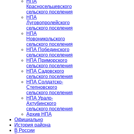
НПА
Красносельцевского
сельского поселения
НПА
Луговопролейского
сельского поселения
НПА
Новоникольского
сельского поселения
НПА Побединского
сельского поселения
НПА Приморского
сельского поселения
НПА Садовского
сельского поселения
НПА Солдатско-
Степновского
сельского поселения
НПА Урало-
Ахтубинского
сельского поселения
Архив НПА
Официально
История района
В России