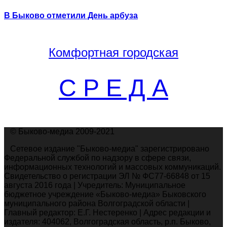
В Быково отметили День арбуза
Комфортная
городская
С Р Е Д А
© Быково-медиа 2009-2021
Сетевое издание "Быково-медиа" зарегистрировано
Федеральной службой по надзору в сфере связи,
информационных технологий и массовых коммуникаций.
Свидетельство о регистрации ЭЛ № ФС77-66848 от 15
августа 2016 года | Учредитель: Муниципальное
бюджетное учреждение «Быково-медиа» Быковского
муниципального района Волгоградской области |
Главный редактор: Е.Г. Нестеренко | Адрес редакции и
издателя: 404062, Волгоградская область, р.п. Быково,