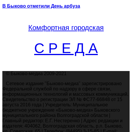
В Быково отметили День арбуза
Комфортная
городская
С Р Е Д А
© Быково-медиа 2009-2021
Сетевое издание "Быково-медиа" зарегистрировано
Федеральной службой по надзору в сфере связи,
информационных технологий и массовых коммуникаций.
Свидетельство о регистрации ЭЛ № ФС77-66848 от 15
августа 2016 года | Учредитель: Муниципальное
бюджетное учреждение «Быково-медиа» Быковского
муниципального района Волгоградской области |
Главный редактор: Е.Г. Нестеренко | Адрес редакции и
издателя: 404062, Волгоградская область, р.п. Быково,
ул. Советская, 65 | Телефон: (84495) 3-15-85 | E-mail: