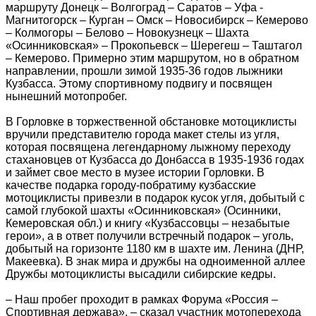
маршруту Донецк – Волгоград – Саратов – Уфа -
Магнитогорск – Курган – Омск – Новосибирск – Кемерово
– Колмогоры – Белово – Новокузнецк – Шахта
«Осинниковская» – Прокопьевск – Шерегеш – Таштагол
– Кемерово. Примерно этим маршрутом, но в обратном
направлении, прошли зимой 1935-36 годов лыжники
Кузбасса. Этому спортивному подвигу и посвящен
нынешний мотопробег.
В Горловке в торжественной обстановке мотоциклисты
вручили представителю города макет стелы из угля,
которая посвящена легендарному лыжному переходу
стахановцев от Кузбасса до Донбасса в 1935-1936 годах
и займет свое место в музее истории Горловки. В
качестве подарка городу-побратиму кузбасские
мотоциклисты привезли в подарок кусок угля, добытый с
самой глубокой шахты «Осинниковская» (Осинники,
Кемеровская обл.) и книгу «Кузбассовцы – незабытые
герои», а в ответ получили встречный подарок – уголь,
добытый на горизонте 1180 км в шахте им. Ленина (ДНР,
Макеевка). В знак мира и дружбы на одноименной аллее
Дружбы мотоциклисты высадили сибирские кедры.
– Наш пробег проходит в рамках Форума «Россия –
Спортивная держава», – сказал участник мотоперехода