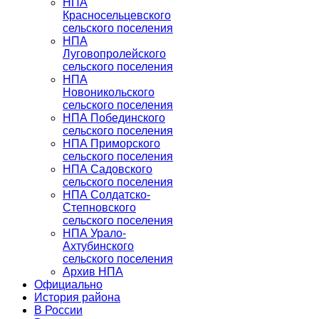
НПА
Красносельцевского
сельского поселения
НПА
Луговопролейского
сельского поселения
НПА
Новоникольского
сельского поселения
НПА Побединского
сельского поселения
НПА Приморского
сельского поселения
НПА Садовского
сельского поселения
НПА Солдатско-
Степновского
сельского поселения
НПА Урало-
Ахтубинского
сельского поселения
Архив НПА
Официально
История района
В России