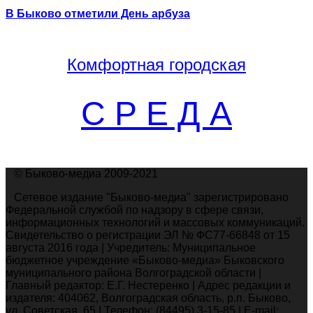
В Быково отметили День арбуза
Комфортная
городская
С Р Е Д А
© Быково-медиа 2009-2021
Сетевое издание "Быково-медиа" зарегистрировано
Федеральной службой по надзору в сфере связи,
информационных технологий и массовых коммуникаций.
Свидетельство о регистрации ЭЛ № ФС77-66848 от 15
августа 2016 года | Учредитель: Муниципальное
бюджетное учреждение «Быково-медиа» Быковского
муниципального района Волгоградской области |
Главный редактор: Е.Г. Нестеренко | Адрес редакции и
издателя: 404062, Волгоградская область, р.п. Быково,
ул. Советская, 65 | Телефон: (84495) 3-15-85 | E-mail: