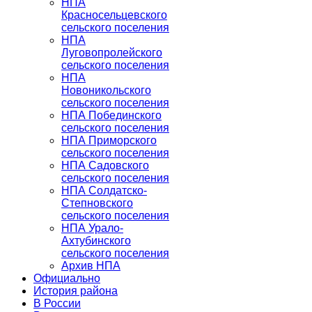
НПА
Красносельцевского
сельского поселения
НПА
Луговопролейского
сельского поселения
НПА
Новоникольского
сельского поселения
НПА Побединского
сельского поселения
НПА Приморского
сельского поселения
НПА Садовского
сельского поселения
НПА Солдатско-
Степновского
сельского поселения
НПА Урало-
Ахтубинского
сельского поселения
Архив НПА
Официально
История района
В России