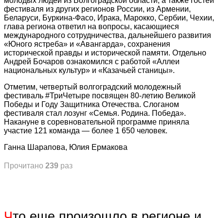
молодых людей из Волгоградской области, а также гостей
фестиваля из других регионов России, из Армении,
Беларуси, Буркина-Фасо, Ирака, Марокко, Сербии, Чехии,
глава региона ответил на вопросы, касающиеся
международного сотрудничества, дальнейшего развития
«Юного ястреба» и «Авангарда», сохранения
исторической правды и исторической памяти. Отдельно
Андрей Бочаров ознакомился с работой «Аллеи
национальных культур» и «Казачьей станицы».
Отметим, четвертый волгоградский молодежный
фестиваль #ТриЧетыре посвящен 80-летию Великой
Победы и Году Защитника Отечества. Слоганом
фестиваля стал лозунг «Семья. Родина. Победа».
Накануне в соревновательной программе приняла
участие 121 команда — более 1 650 человек.
Ганна Шарапова, Юлия Ермакова
Прочитано
239
раз
Ч
то еще произошло в регионе и