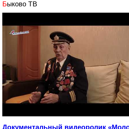
Б
ыково ТВ
Документальный видеоролик «Моло