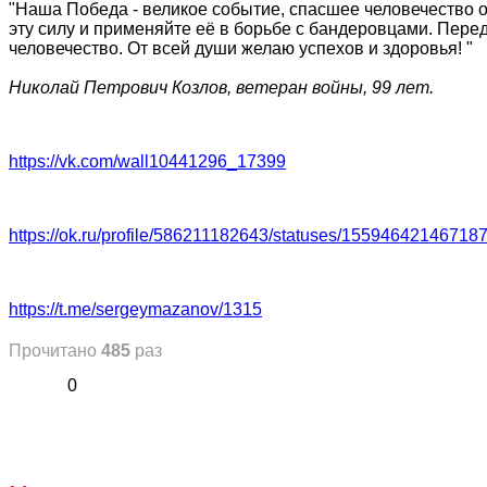
"Наша Победа - великое событие, спасшее человечество о
эту силу и применяйте её в борьбе с бандеровцами. Пер
человечество. От всей души желаю успехов и здоровья! "
Николай Петрович Козлов, ветеран войны, 99 лет.
https://vk.com/wall10441296_17399
https://ok.ru/profile/586211182643/statuses/15594642146718
https://t.me/sergeymazanov/1315
Прочитано
485
раз
0