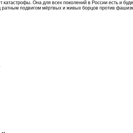
т катастрофы. Она для всех поколений в России есть и буд
ед ратным подвигом мёртвых и живых борцов против фашизм
7