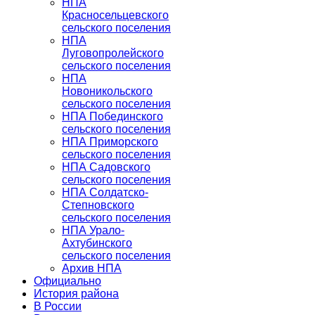
НПА
Красносельцевского
сельского поселения
НПА
Луговопролейского
сельского поселения
НПА
Новоникольского
сельского поселения
НПА Побединского
сельского поселения
НПА Приморского
сельского поселения
НПА Садовского
сельского поселения
НПА Солдатско-
Степновского
сельского поселения
НПА Урало-
Ахтубинского
сельского поселения
Архив НПА
Официально
История района
В России