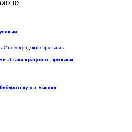
айоне
Жуковым
ми «Сталинградского призыва»
библиотеку р.п. Быково