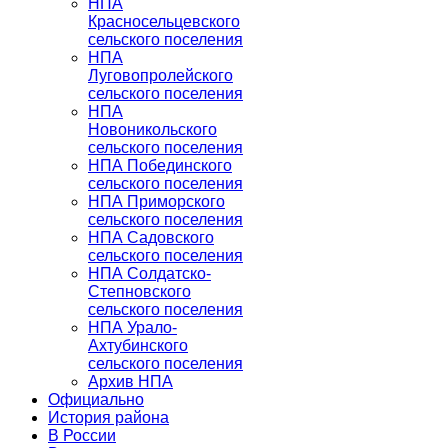
НПА
Красносельцевского
сельского поселения
НПА
Луговопролейского
сельского поселения
НПА
Новоникольского
сельского поселения
НПА Побединского
сельского поселения
НПА Приморского
сельского поселения
НПА Садовского
сельского поселения
НПА Солдатско-
Степновского
сельского поселения
НПА Урало-
Ахтубинского
сельского поселения
Архив НПА
Официально
История района
В России