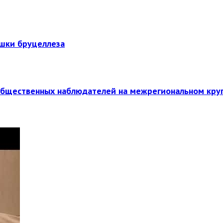
ышки бруцеллеза
общественных наблюдателей на межрегиональном кру