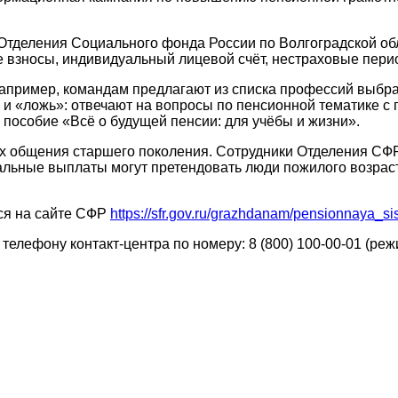
ления Социального фонда России по Волгоградской облас
ые взносы, индивидуальный лицевой счёт, нестраховые пери
мер, командам предлагают из списка профессий выбрать 
 и «ложь»: отвечают на вопросы по пенсионной тематике с
 пособие «Всё о будущей пенсии: для учёбы и жизни».
щения старшего поколения. Сотрудники Отделения СФР по
иальные выплаты могут претендовать люди пожилого возрас
я на сайте СФР
https://sfr.gov.ru/grazhdanam/pensionnaya_s
фону контакт-центра по номеру: 8 (800) 100-00-01 (реж