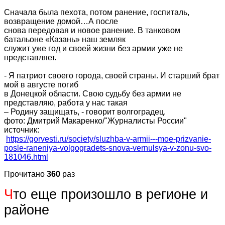
Сначала была пехота, потом ранение, госпиталь,
возвращение домой…А после
снова передовая и новое ранение. В танковом
батальоне «Казань» наш земляк
служит уже год и своей жизни без армии уже не
представляет.
- Я патриот своего города, своей страны. И старший брат
мой в августе погиб
в Донецкой области. Свою судьбу без армии не
представляю, работа у нас такая
– Родину защищать, - говорит волгоградец.
фото: Дмитрий Макаренко/"Журналисты России"
источник:
https://gorvesti.ru/society/sluzhba-v-armii---moe-prizvanie-
posle-raneniya-volgogradets-snova-vernulsya-v-zonu-svo-
181046.html
Прочитано
360
раз
Ч
то еще произошло в регионе и
районе