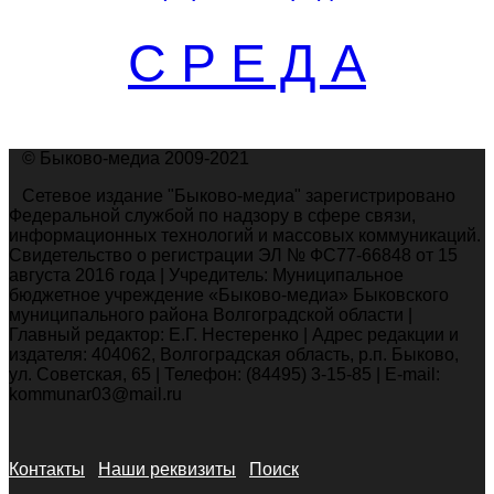
С Р Е Д А
© Быково-медиа 2009-2021
Сетевое издание "Быково-медиа" зарегистрировано
Федеральной службой по надзору в сфере связи,
информационных технологий и массовых коммуникаций.
Свидетельство о регистрации ЭЛ № ФС77-66848 от 15
августа 2016 года | Учредитель: Муниципальное
бюджетное учреждение «Быково-медиа» Быковского
муниципального района Волгоградской области |
Главный редактор: Е.Г. Нестеренко | Адрес редакции и
издателя: 404062, Волгоградская область, р.п. Быково,
ул. Советская, 65 | Телефон: (84495) 3-15-85 | E-mail:
kommunar03@mail.ru
Контакты
Наши реквизиты
Поиск