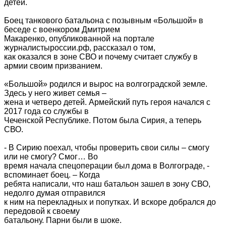
детей.
Боец танкового батальона с позывным «Большой» в
беседе с военкором Дмитрием
Макаренко, опубликованной на портале
журналистыроссии.рф, рассказал о том,
как оказался в зоне СВО и почему считает службу в
армии своим призванием.
«Большой» родился и вырос на волгоградской земле.
Здесь у него живет семья –
жена и четверо детей. Армейский путь героя начался с
2017 года со службы в
Чеченской Республике. Потом была Сирия, а теперь
СВО.
- В Сирию поехал, чтобы проверить свои силы – смогу
или не смогу? Смог… Во
время начала спецоперации был дома в Волгограде, -
вспоминает боец. – Когда
ребята написали, что наш батальон зашел в зону СВО,
недолго думая отправился
к ним на перекладных и попутках. И вскоре добрался до
передовой к своему
батальону. Парни были в шоке.