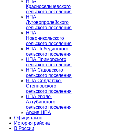
НПА
Красносельцевского
сельского поселения
НПА
Луговопролейского
сельского поселения
НПА
Новоникольского
сельского поселения
НПА Побединского
сельского поселения
НПА Приморского
сельского поселения
НПА Садовского
сельского поселения
НПА Солдатско-
Степновского
сельского поселения
НПА Урало-
Ахтубинского
сельского поселения
Архив НПА
Официально
История района
В России