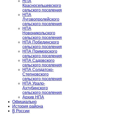
НПА
Красносельцевского
сельского поселения
НПА
Луговопролейского
сельского поселения
НПА
Новоникольского
сельского поселения
НПА Побединского
сельского поселения
НПА Приморского
сельского поселения
НПА Садовского
сельского поселения
НПА Солдатско-
Степновского
сельского поселения
НПА Урало-
Ахтубинского
сельского поселения
Архив НПА
Официально
История района
В России