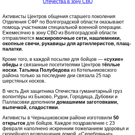
Активисты Центров общения старшего поколения
Отделения СФР по Волгоградской области оказывают
помощь участникам специальной военной операции.
Ежемесячно в зону СВО из Волгоградской области
отправляются
маскировочные сети, нашлемники,
окопные свечи, рукавицы для артиллеристов, плащ-
палатки
.
Кроме того, в каждой посылке для бойцов —
«сухие»
обеды
и связанные посетителями Центров
тёплые
носки
.
Татьяна Полубедова
из Котельниковского
района только за последние дни связала 25 пар
шерстяных носков.
В честь Дня защитника Отечества гуманитарный груз
волонтёры из Быково, Рудни, Городища, Дубовки и
Палласовки дополнили
домашними заготовками,
выпечкой, сладостями
.
Активисты в Чернышковском районе изготовили
50
открыток
для бойцов. Каждое поздравление с 23
февраля наполнено искренним пожеланием здоровья и
скорейшего возвращения домой. «Серебряные»