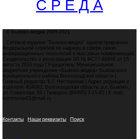
С Р Е Д А
© Быково-медиа 2009-2021
Сетевое издание "Быково-медиа" зарегистрировано
Федеральной службой по надзору в сфере связи,
информационных технологий и массовых коммуникаций.
Свидетельство о регистрации ЭЛ № ФС77-66848 от 15
августа 2016 года | Учредитель: Муниципальное
бюджетное учреждение «Быково-медиа» Быковского
муниципального района Волгоградской области |
Главный редактор: Е.Г. Нестеренко | Адрес редакции и
издателя: 404062, Волгоградская область, р.п. Быково,
ул. Советская, 65 | Телефон: (84495) 3-15-85 | E-mail:
kommunar03@mail.ru
Контакты
Наши реквизиты
Поиск