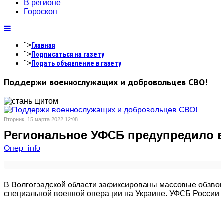
В регионе
Гороскоп
">
Главная
">
Подписаться на газету
">
Подать объявление в газету
Поддержи военнослужащих и добровольцев СВО!
Вторник, 15 марта 2022 12:08
Региональное УФСБ предупредило 
Опер_info
В Волгоградской области зафиксированы массовые обзвон
специальной военной операции на Украине. УФСБ России 