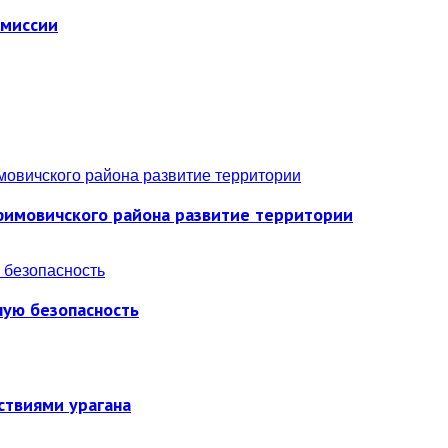
омиссии
фимовичского района развитие территории
ную безопасность
ствиями урагана