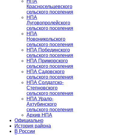
НПА
Красносельцевского
сельского поселения
НПА
Луговопролейского
сельского поселения
НПА
Новоникольского
сельского поселения
НПА Побединского
сельского поселения
НПА Приморского
сельского поселения
НПА Садовского
сельского поселения
НПА Солдатско-
Степновского
сельского поселения
НПА Урало-
Ахтубинского
сельского поселения
Архив НПА
Официально
История района
В России