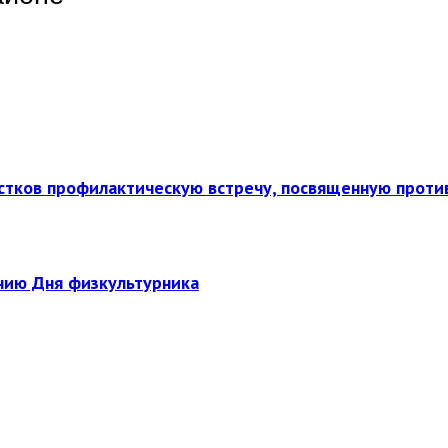
стков профилактическую встречу, посвященную прот
нию Дня физкультурника