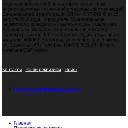
Федеральной службой по надзору в сфере связи,
информационных технологий и массовых коммуникаций.
Свидетельство о регистрации ЭЛ № ФС77-66848 от 15
августа 2016 года | Учредитель: Муниципальное
бюджетное учреждение «Быково-медиа» Быковского
муниципального района Волгоградской области |
Главный редактор: Е.Г. Нестеренко | Адрес редакции и
издателя: 404062, Волгоградская область, р.п. Быково,
ул. Советская, 65 | Телефон: (84495) 3-15-85 | E-mail:
kommunar03@mail.ru
Контакты
Наши реквизиты
Поиск
Политика конфиденциальности
Главная