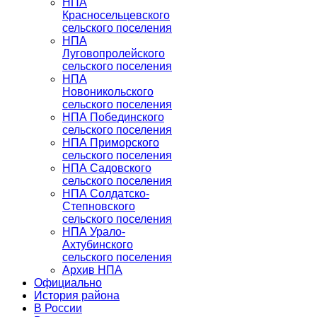
НПА
Красносельцевского
сельского поселения
НПА
Луговопролейского
сельского поселения
НПА
Новоникольского
сельского поселения
НПА Побединского
сельского поселения
НПА Приморского
сельского поселения
НПА Садовского
сельского поселения
НПА Солдатско-
Степновского
сельского поселения
НПА Урало-
Ахтубинского
сельского поселения
Архив НПА
Официально
История района
В России