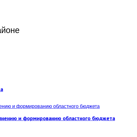
айоне
ра
полнению и формированию областного бюджета