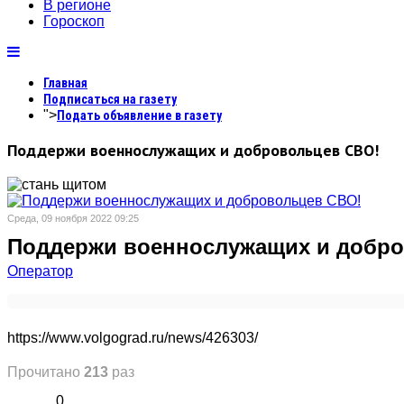
В регионе
Гороскоп
Главная
Подписаться на газету
">
Подать объявление в газету
Поддержи военнослужащих и добровольцев СВО!
Среда, 09 ноября 2022 09:25
Поддержи военнослужащих и добро
Оператор
https://www.volgograd.ru/news/426303/
Прочитано
213
раз
0