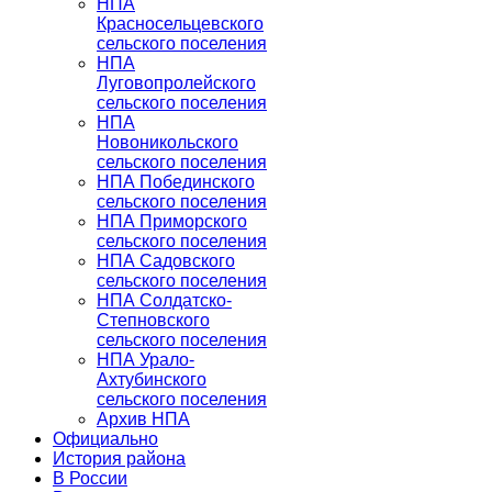
НПА
Красносельцевского
сельского поселения
НПА
Луговопролейского
сельского поселения
НПА
Новоникольского
сельского поселения
НПА Побединского
сельского поселения
НПА Приморского
сельского поселения
НПА Садовского
сельского поселения
НПА Солдатско-
Степновского
сельского поселения
НПА Урало-
Ахтубинского
сельского поселения
Архив НПА
Официально
История района
В России