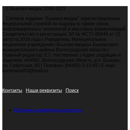
© Быково-медиа 2009-2021
Сетевое издание "Быково-медиа" зарегистрировано
Федеральной службой по надзору в сфере связи,
информационных технологий и массовых коммуникаций.
Свидетельство о регистрации ЭЛ № ФС77-66848 от 15
августа 2016 года | Учредитель: Муниципальное
бюджетное учреждение «Быково-медиа» Быковского
муниципального района Волгоградской области |
Главный редактор: Е.Г. Нестеренко | Адрес редакции и
издателя: 404062, Волгоградская область, р.п. Быково,
ул. Советская, 65 | Телефон: (84495) 3-15-85 | E-mail:
kommunar03@mail.ru
Контакты
Наши реквизиты
Поиск
Политика конфиденциальности