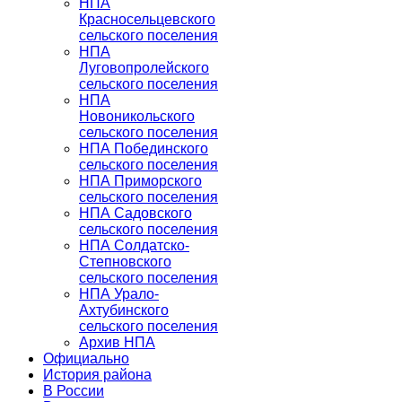
НПА
Красносельцевского
сельского поселения
НПА
Луговопролейского
сельского поселения
НПА
Новоникольского
сельского поселения
НПА Побединского
сельского поселения
НПА Приморского
сельского поселения
НПА Садовского
сельского поселения
НПА Солдатско-
Степновского
сельского поселения
НПА Урало-
Ахтубинского
сельского поселения
Архив НПА
Официально
История района
В России