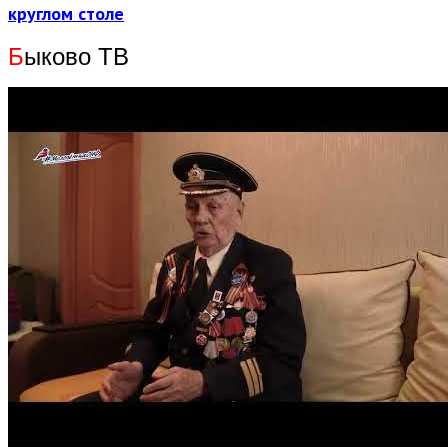
круглом столе
Б
ыково ТВ