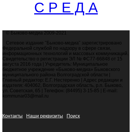
С Р Е Д А
© Быково-медиа 2009-2021
Сетевое издание "Быково-медиа" зарегистрировано
Федеральной службой по надзору в сфере связи,
информационных технологий и массовых коммуникаций.
Свидетельство о регистрации ЭЛ № ФС77-66848 от 15
августа 2016 года | Учредитель: Муниципальное
бюджетное учреждение «Быково-медиа» Быковского
муниципального района Волгоградской области |
Главный редактор: Е.Г. Нестеренко | Адрес редакции и
издателя: 404062, Волгоградская область, р.п. Быково,
ул. Советская, 65 | Телефон: (84495) 3-15-85 | E-mail:
kommunar03@mail.ru
Контакты
Наши реквизиты
Поиск