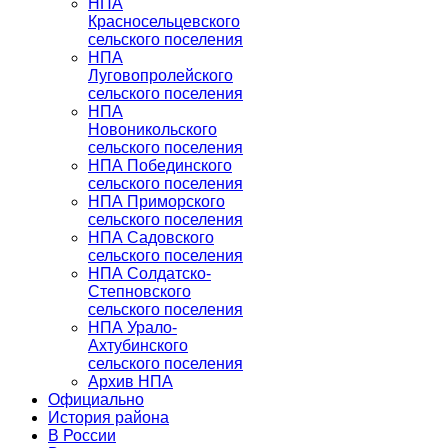
НПА
Красносельцевского
сельского поселения
НПА
Луговопролейского
сельского поселения
НПА
Новоникольского
сельского поселения
НПА Побединского
сельского поселения
НПА Приморского
сельского поселения
НПА Садовского
сельского поселения
НПА Солдатско-
Степновского
сельского поселения
НПА Урало-
Ахтубинского
сельского поселения
Архив НПА
Официально
История района
В России