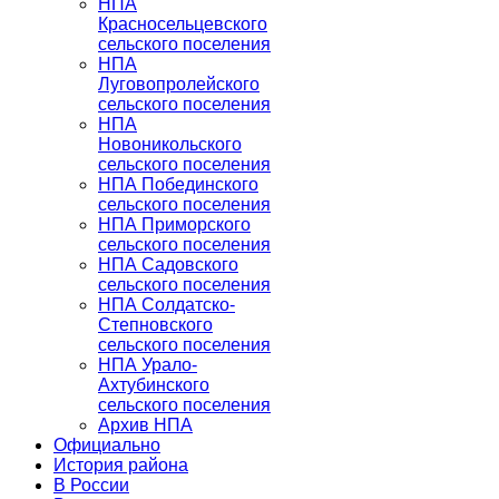
НПА
Красносельцевского
сельского поселения
НПА
Луговопролейского
сельского поселения
НПА
Новоникольского
сельского поселения
НПА Побединского
сельского поселения
НПА Приморского
сельского поселения
НПА Садовского
сельского поселения
НПА Солдатско-
Степновского
сельского поселения
НПА Урало-
Ахтубинского
сельского поселения
Архив НПА
Официально
История района
В России