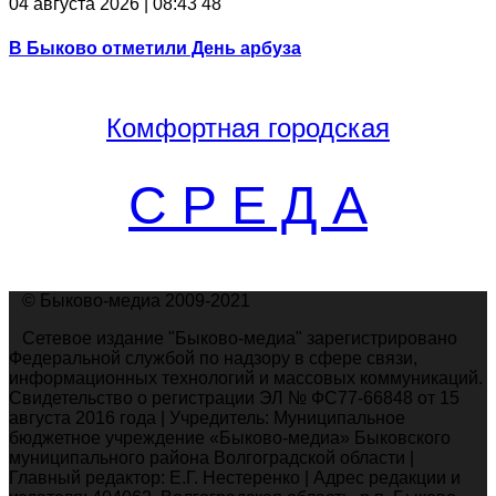
04 августа 2026 | 08:43
48
В Быково отметили День арбуза
Комфортная
городская
С Р Е Д А
© Быково-медиа 2009-2021
Сетевое издание "Быково-медиа" зарегистрировано
Федеральной службой по надзору в сфере связи,
информационных технологий и массовых коммуникаций.
Свидетельство о регистрации ЭЛ № ФС77-66848 от 15
августа 2016 года | Учредитель: Муниципальное
бюджетное учреждение «Быково-медиа» Быковского
муниципального района Волгоградской области |
Главный редактор: Е.Г. Нестеренко | Адрес редакции и