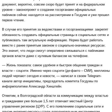
документ, вероятно, совсем скоро будет принят и на федеральном
уровне – законопроект о создании госорганами официальных
пабликов сейчас находится на рассмотрении в Госдуме и уже прошел
первое чтение.
В случае его принятия за ведомствами и госорганизациями закрепят
обязанность создавать официальные страницы в социальных сетях и
публиковать там актуальную информацию.
Норма будет работать
вместе с ранее принятым законом о социально-значимых ресурсах.
Это значит, что люди смогут оперативно связываться с пабликами
органов власти даже с нулевым балансом на телефоне.
— Жизнь показала: самое удобное и быстрое общение граждан и
власти – соцсети. Именно через соцсети (де-факто – СМИ), миллионы
людей черпают сегодня и новости, — написал в своем Telegram-
канале автор инициативы, председатель комитета Госдумы по
информполитике Александр Хинштейн.
Отметим, в Волгоградской области за коммуникацию между властью
и гражданами уже больше 1,5 лет отвечает местный Центр
управления регионом (ЦУР). С его появлением социальные сети и
другие интернет-ресурсы стали дополнительным инструментом