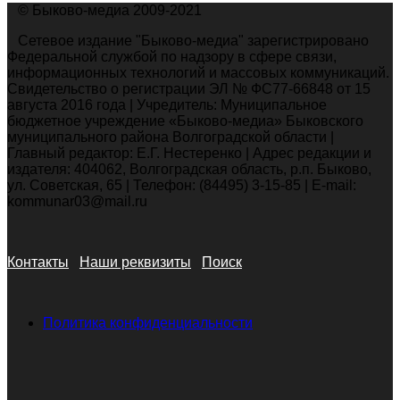
© Быково-медиа 2009-2021
Сетевое издание "Быково-медиа" зарегистрировано
Федеральной службой по надзору в сфере связи,
информационных технологий и массовых коммуникаций.
Свидетельство о регистрации ЭЛ № ФС77-66848 от 15
августа 2016 года | Учредитель: Муниципальное
бюджетное учреждение «Быково-медиа» Быковского
муниципального района Волгоградской области |
Главный редактор: Е.Г. Нестеренко | Адрес редакции и
издателя: 404062, Волгоградская область, р.п. Быково,
ул. Советская, 65 | Телефон: (84495) 3-15-85 | E-mail:
kommunar03@mail.ru
Контакты
Наши реквизиты
Поиск
Политика конфиденциальности