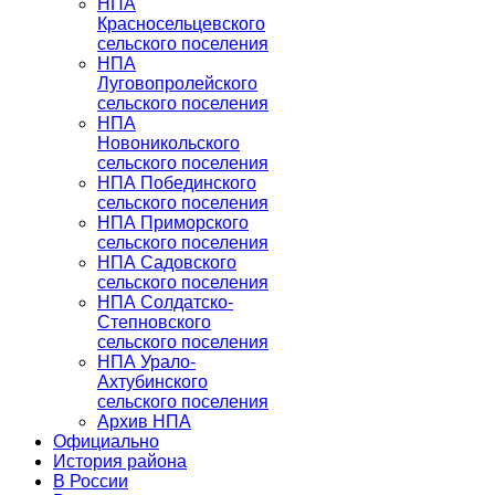
НПА
Красносельцевского
сельского поселения
НПА
Луговопролейского
сельского поселения
НПА
Новоникольского
сельского поселения
НПА Побединского
сельского поселения
НПА Приморского
сельского поселения
НПА Садовского
сельского поселения
НПА Солдатско-
Степновского
сельского поселения
НПА Урало-
Ахтубинского
сельского поселения
Архив НПА
Официально
История района
В России