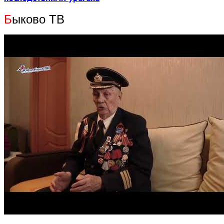
Б
ыково ТВ