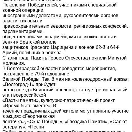
Поколения Победителей, участниками специальной
военной операции,
иностранными делегатами, руководителями органов
власти, силовых и
правоохранительных ведомств, религиозных конфессий,
парламентариями,
общественниками, юнармейцами возложил цветы и
венки к Братской могиле
защитников Красного Царицына и воинов 62-й и 64-й
Армий, погибших в боях за
Сталинград. Память Героев Отечества почтили Минутой
молчания.
В Волгоградской области проводятся мероприятия,
посвященные 79-й годовщине
Великой Победы. Так, 8 мая на железнодорожный вокзал
«Волгоград-1» прибудет
ретро-поезд «Воинский эшелон», стартует региональный
этап всероссийской
«Вахты памяти», культурно-патриотический проект
«Время быть вместе». В
течение праздничных дней жители могут принять участие
в акциях «Георгиевская
ленточка», «Окна Победы», «Гвоздика Памяти», «Салют
ветерану», «Песни