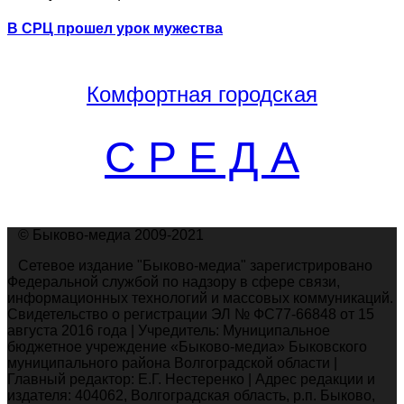
В СРЦ прошел урок мужества
Комфортная
городская
С Р Е Д А
© Быково-медиа 2009-2021
Сетевое издание "Быково-медиа" зарегистрировано
Федеральной службой по надзору в сфере связи,
информационных технологий и массовых коммуникаций.
Свидетельство о регистрации ЭЛ № ФС77-66848 от 15
августа 2016 года | Учредитель: Муниципальное
бюджетное учреждение «Быково-медиа» Быковского
муниципального района Волгоградской области |
Главный редактор: Е.Г. Нестеренко | Адрес редакции и
издателя: 404062, Волгоградская область, р.п. Быково,