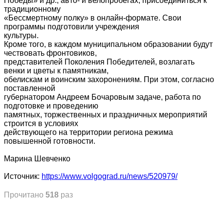
Победы» и др., авто- и велопробегах, присоединиться к
традиционному
«Бессмертному полку» в онлайн-формате. Свои
программы подготовили учреждения
культуры.
Кроме того, в каждом муниципальном образовании будут
чествовать фронтовиков,
представителей Поколения Победителей, возлагать
венки и цветы к памятникам,
обелискам и воинским захоронениям. При этом, согласно
поставленной
губернатором Андреем Бочаровым задаче, работа по
подготовке и проведению
памятных, торжественных и праздничных мероприятий
строится в условиях
действующего на территории региона режима
повышенной готовности.
Марина Шевченко
Источник:
https://www.volgograd.ru/news/520979/
Прочитано
518
раз