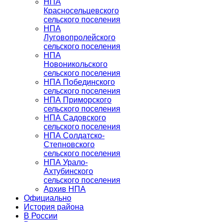
НПА
Красносельцевского
сельского поселения
НПА
Луговопролейского
сельского поселения
НПА
Новоникольского
сельского поселения
НПА Побединского
сельского поселения
НПА Приморского
сельского поселения
НПА Садовского
сельского поселения
НПА Солдатско-
Степновского
сельского поселения
НПА Урало-
Ахтубинского
сельского поселения
Архив НПА
Официально
История района
В России