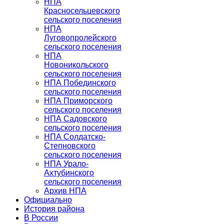
НПА
Красносельцевского
сельского поселения
НПА
Луговопролейского
сельского поселения
НПА
Новоникольского
сельского поселения
НПА Побединского
сельского поселения
НПА Приморского
сельского поселения
НПА Садовского
сельского поселения
НПА Солдатско-
Степновского
сельского поселения
НПА Урало-
Ахтубинского
сельского поселения
Архив НПА
Официально
История района
В России