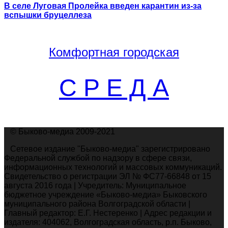
В селе Луговая Пролейка введен карантин из-за
вспышки бруцеллеза
Комфортная
городская
С Р Е Д А
© Быково-медиа 2009-2021
Сетевое издание "Быково-медиа" зарегистрировано
Федеральной службой по надзору в сфере связи,
информационных технологий и массовых коммуникаций.
Свидетельство о регистрации ЭЛ № ФС77-66848 от 15
августа 2016 года | Учредитель: Муниципальное
бюджетное учреждение «Быково-медиа» Быковского
муниципального района Волгоградской области |
Главный редактор: Е.Г. Нестеренко | Адрес редакции и
издателя: 404062, Волгоградская область, р.п. Быково,