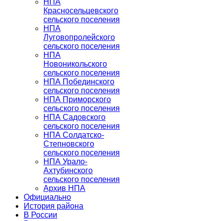
НПА
Красносельцевского
сельского поселения
НПА
Луговопролейского
сельского поселения
НПА
Новоникольского
сельского поселения
НПА Побединского
сельского поселения
НПА Приморского
сельского поселения
НПА Садовского
сельского поселения
НПА Солдатско-
Степновского
сельского поселения
НПА Урало-
Ахтубинского
сельского поселения
Архив НПА
Официально
История района
В России