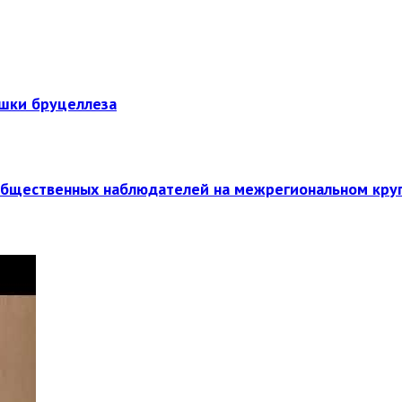
ышки бруцеллеза
общественных наблюдателей на межрегиональном кру