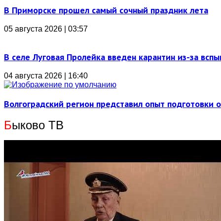
В Приморске прошел самый сочный праздник лета
05 августа 2026 | 03:57
В селе Луговая Пролейка введен карантин из-за всп
04 августа 2026 | 16:40
Волгоградский регион представил опыт подготовки 
Б
ыково ТВ