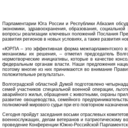
Парламентарии Юга России и Республики Абхазия обсуд
экономики, здравоохранения, образования, социальной 
вопросы реализации ключевых положений Послания През
развития регионов в новых условиях, а также развития но
«ЮРПА – это эффективная форма межпарламентского вза
механизмы их решения, – отметил председатель Вол
нормотворческие инициативы, которые в качестве конс
федеральным органам власти. Наши предложения нацел
поэтому многие из них принимаются во внимание Прави
положительные результаты».
Волгоградской областной Думой подготовлено четырнадц
семей участников специальной военной операции, льго
аварийного жилья, обращения с животными, охраны приле
развитие овощеводства, семейного предпринимательства
полномочий мирового судьи при его повторном назначени
Сегодня пройдут заседания восьми отраслевых комитето
военнослужащих, делам ветеранов и патриотическому во
проведение Конференции Южно-Российской Парламентск