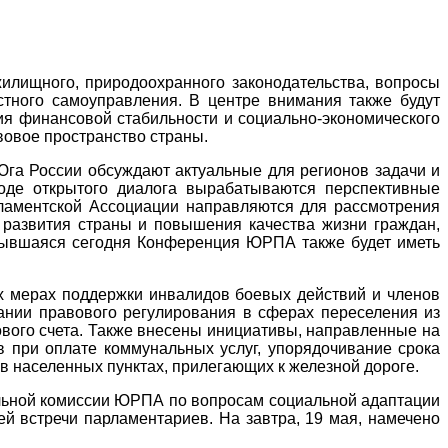
илищного, природоохранного законодательства, вопросы
естного самоуправления. В центре внимания также будут
я финансовой стабильности и социально-экономического
вовое пространство страны.
га России обсуждают актуальные для регионов задачи и
оде открытого диалога вырабатываются перспективные
рламентской Ассоциации направляются для рассмотрения
развития страны и повышения качества жизни граждан,
крывшаяся сегодня Конференция ЮРПА также будет иметь
ых мерах поддержки инвалидов боевых действий и членов
ании правового регулирования в сферах переселения из
ового счета. Также внесены инициативы, направленные на
в при оплате коммунальных услуг, упорядочивание срока
 населенных пунктах, прилегающих к железной дороге.
альной комиссии ЮРПА по вопросам социальной адаптации
й встречи парламентариев. На завтра, 19 мая, намечено