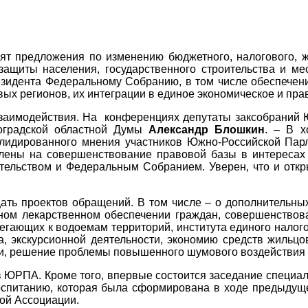
ят предложения по изменению бюджетного, налогового, ж
защиты населения, государственного строительства и м
идента Федеральному Собранию, в том числе обеспечени
вых регионов, их интеграции в единое экономическое и пра
имодействия. На конференциях депутаты заксобраний Ю
гоградской областной Думы
Александр Блошкин
. – В х
олидированного мнения участников Южно-Российской Па
ены на совершенствование правовой базы в интересах 
тельством и Федеральным Собранием. Уверен, что и от
ать проектов обращений. В том числе – о дополнительн
тном лекарственном обеспечении граждан, совершенствов
гающих к водоемам территорий, института единого налог
, экскурсионной деятельности, экономию средств жильцо
и, решение проблемы повышенного шумового воздействия в
в ЮРПА. Кроме того, впервые состоится заседание специ
спитанию, которая была сформирована в ходе предыдуще
ой Ассоциации.