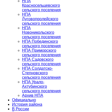
НПА
Красносельцевского
сельского поселения
НПА
Луговопролейского
сельского поселения
НПА
Новоникольского
сельского поселения
НПА Побединского
сельского поселения
НПА Приморского
сельского поселения
НПА Садовского
сельского поселения
НПА Солдатско-
Степновского
сельского поселения
НПА Урало-
Ахтубинского
сельского поселения
Архив НПА
Официально
История района
В России