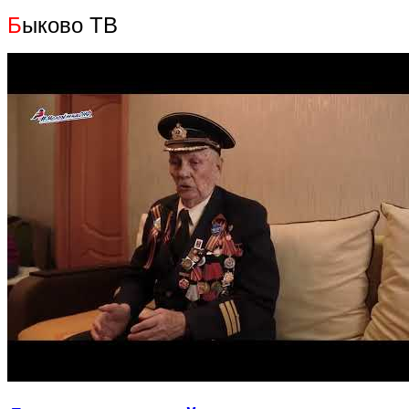
Б
ыково ТВ