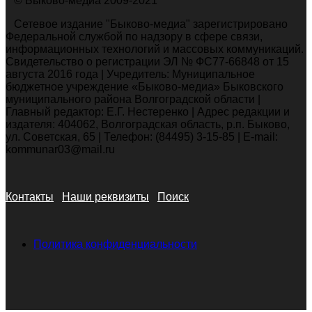
© Быково-медиа 2009-2021
Сетевое издание "Быково-медиа" зарегистрировано
Федеральной службой по надзору в сфере связи,
информационных технологий и массовых коммуникаций.
Свидетельство о регистрации ЭЛ № ФС77-66848 от 15
августа 2016 года | Учредитель: Муниципальное
бюджетное учреждение «Быково-медиа» Быковского
муниципального района Волгоградской области |
Главный редактор: Е.Г. Нестеренко | Адрес редакции и
издателя: 404062, Волгоградская область, р.п. Быково,
ул. Советская, 65 | Телефон: (84495) 3-15-85 | E-mail:
kommunar03@mail.ru
Контакты
Наши реквизиты
Поиск
Политика конфиденциальности