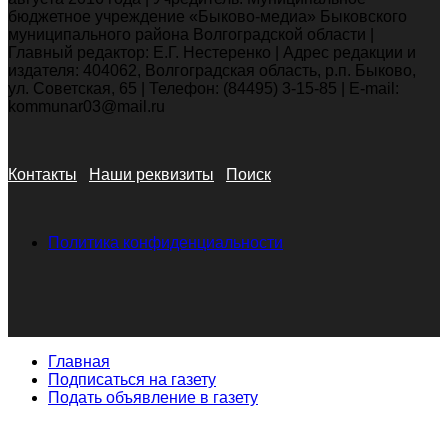
бюджетное учреждение «Быково-медиа» Быковского
муниципального района Волгоградской области |
Главный редактор: Е.Г. Нестеренко | Адрес редакции и
издателя: 404062, Волгоградская область, р.п. Быково,
ул. Советская, 65 | Телефон: (84495) 3-15-85 | E-mail:
kommunar03@mail.ru
Контакты
Наши реквизиты
Поиск
Политика конфиденциальности
Главная
Подписаться на газету
Подать объявление в газету