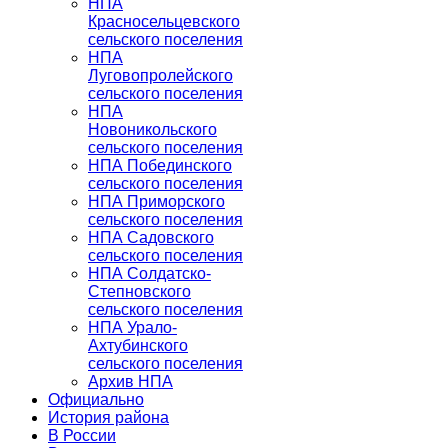
НПА
Красносельцевского
сельского поселения
НПА
Луговопролейского
сельского поселения
НПА
Новоникольского
сельского поселения
НПА Побединского
сельского поселения
НПА Приморского
сельского поселения
НПА Садовского
сельского поселения
НПА Солдатско-
Степновского
сельского поселения
НПА Урало-
Ахтубинского
сельского поселения
Архив НПА
Официально
История района
В России