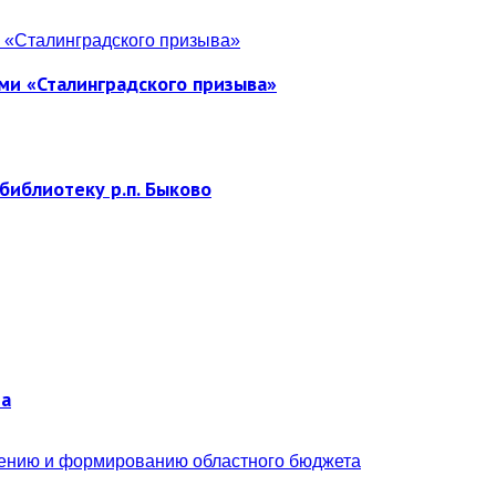
ми «Сталинградского призыва»
библиотеку р.п. Быково
ра