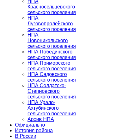
НПА
Красносельцевского
сельского поселения
НПА
Луговопролейского
сельского поселения
НПА
Новоникольского
сельского поселения
НПА Побединского
сельского поселения
НПА Приморского
сельского поселения
НПА Садовского
сельского поселения
НПА Солдатско-
Степновского
сельского поселения
НПА Урало-
Ахтубинского
сельского поселения
Архив НПА
Официально
История района
В России