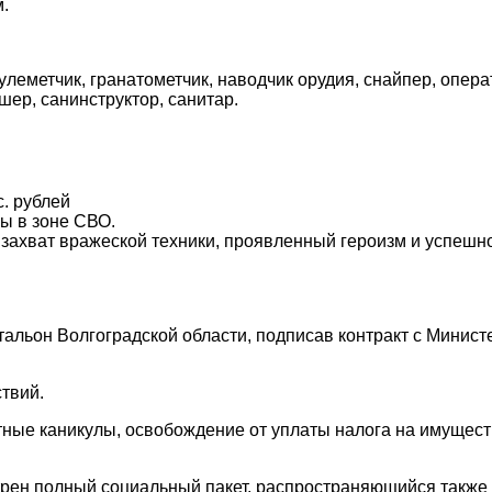
.
леметчик, гранатометчик, наводчик орудия, снайпер, опера
дшер, санинструктор, санитар.
. рублей
бы в зоне СВО.
и захват вражеской техники, проявленный героизм и успеш
альон Волгоградской области, подписав контракт с Минис
твий.
тные каникулы, освобождение от уплаты налога на имущест
рен полный социальный пакет, распространяющийся также 