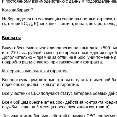
и постоянному взаимодействию с данным подразделением
Кого набирают?
Набор ведется по следующим специальностям: стрелок, пу
(категорий С, Д, Е), механик, связист, повар, пекарь, фель
Выплаты
Будут обеспечиваться: единовременная выплата в 500 тыс
и от 210 тыс. рублей в месяц во время прохождения служ
Дополнительно – премии за отличие в бою: уничтожение 
подробно разъясняются при заключении контракта.
Материальные льготы и гарантии
Военнослужащим, которые готовы вступить в именной бат
перечень социальных льгот и гарантий.
Все участники СВО получают статус ветерана боевых дейс
Всем бойцам обеспечат на срок действия контракта креди
службы – еще на 3 месяца после окончания контракта).
Для участников боевых действий в рамках СВО предусмот