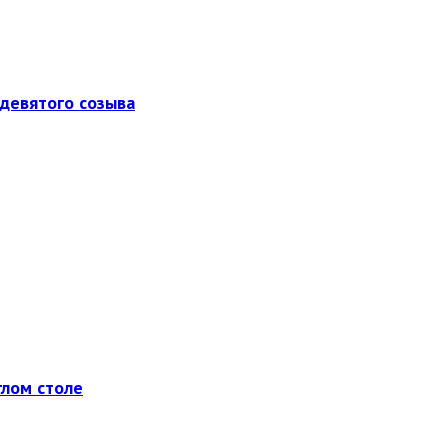
девятого созыва
глом столе