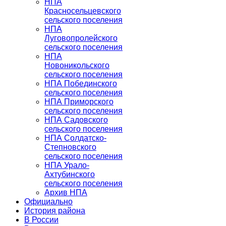
НПА
Красносельцевского
сельского поселения
НПА
Луговопролейского
сельского поселения
НПА
Новоникольского
сельского поселения
НПА Побединского
сельского поселения
НПА Приморского
сельского поселения
НПА Садовского
сельского поселения
НПА Солдатско-
Степновского
сельского поселения
НПА Урало-
Ахтубинского
сельского поселения
Архив НПА
Официально
История района
В России