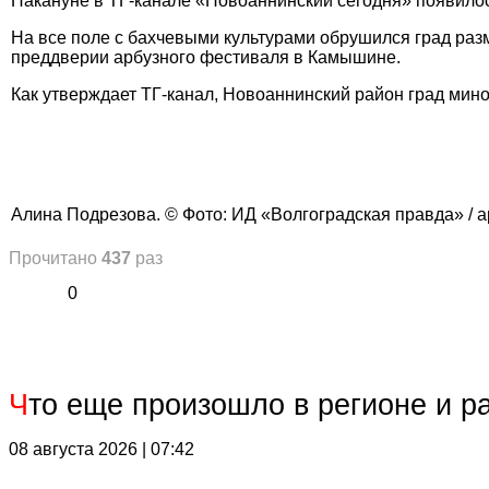
Накануне в ТГ-канале «Новоаннинский сегодня» появилос
На все поле с бахчевыми культурами обрушился град раз
преддверии арбузного фестиваля в Камышине.
Как утверждает ТГ-канал, Новоаннинский район град мино
Алина Подрезова. © Фото: ИД «Волгоградская правда» / а
Прочитано
437
раз
0
Ч
то еще произошло в регионе и р
08 августа 2026 | 07:42