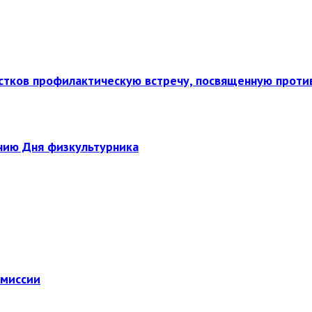
стков профилактическую встречу, посвященную прот
нию Дня физкультурника
омиссии