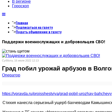
В регионе
Гороскоп
">
Главная
">
Подписаться на газету
">
Подать объявление в газету
Поддержи военнослужащих и добровольцев СВО!
Суббота, 16 июля 2022 12:13
Град побил урожай арбузов в Волго
Оператор
https://vpravda.ru/proisshestviya/grad-pobil-urozhay-bahchev
Стихия нанесла серьезный ущерб бахчеводам Камышинск