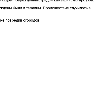
ие кадры поврежденных градом камышинских арбузов.
реждены были и теплицы. Происшествие случилось в
 не повредив огородов.