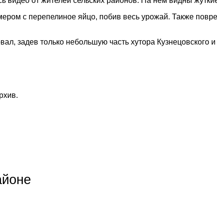
ь видео от жителей сельских районов. На нем видны жутк
мером с перепелиное яйцо, побив весь урожай. Также пов
вал, задев только небольшую часть хутора Кузнецовского и
рхив.
айоне