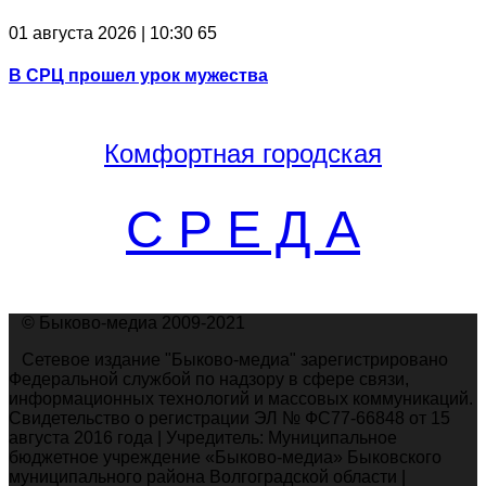
01 августа 2026 | 10:30
65
В СРЦ прошел урок мужества
Комфортная
городская
С Р Е Д А
© Быково-медиа 2009-2021
Сетевое издание "Быково-медиа" зарегистрировано
Федеральной службой по надзору в сфере связи,
информационных технологий и массовых коммуникаций.
Свидетельство о регистрации ЭЛ № ФС77-66848 от 15
августа 2016 года | Учредитель: Муниципальное
бюджетное учреждение «Быково-медиа» Быковского
муниципального района Волгоградской области |