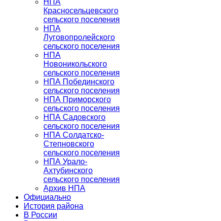
НПА
Красносельцевского
сельского поселения
НПА
Луговопролейского
сельского поселения
НПА
Новоникольского
сельского поселения
НПА Побединского
сельского поселения
НПА Приморского
сельского поселения
НПА Садовского
сельского поселения
НПА Солдатско-
Степновского
сельского поселения
НПА Урало-
Ахтубинского
сельского поселения
Архив НПА
Официально
История района
В России