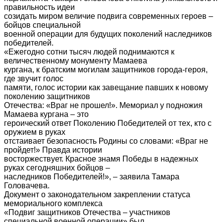
правильность идеи
созидать миром величие подвига современных героев –
бойцов специальной
военной операции для будущих поколений наследников
победителей.
«Ежегодно сотни тысяч людей поднимаются к
величественному монументу Мамаева
кургана, к братским могилам защитников города-героя,
где звучит голос
памяти, голос истории как завещание павших к новому
поколению защитников
Отечества: «Враг не прошел!». Мемориал у подножия
Мамаева кургана – это
героический ответ Поколению Победителей от тех, кто с
оружием в руках
отстаивает безопасность Родины со словами: «Враг не
пройдет!» Правда истории
восторжествует. Красное знамя Победы в надежных
руках сегодняшних бойцов –
наследников Победителей!», – заявила Тамара
Головачева.
Документ о законодательном закреплении статуса
мемориального комплекса
«Подвиг защитников Отечества – участников
специальной военной операции» был