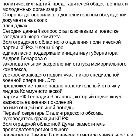
политических партий, представителей общественных и
молодежных организаций.
Стороны договорились о дополнительном обсуждении
документа на своих
площадках.
Сегодня данный вопрос стал ключевым в повестке
заседания бюро комитета
Волгоградского областного отделения политической
партии КПРФ. Члены бюро
единогласно поддержали инициативу губернатора
Андрея Бочарова о
законодательном закреплении статуса мемориального
комплекса,
увековечивающего подвиг участников специальной
военной операции. Это
предложение также нашло положительный отклик у
лидера Коммунистической
партии РФ Геннадия Зюганова, который подчеркнул
важность единения поколений
во имя общей большой победы.
Первый секретарь Сталинградского обкома,
руководитель фракции КПРФ
Волгоградской областной Думы, заместитель
председателя регионального
парламента Тамара Головачева отметила уникальность и