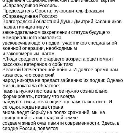
отделения социалистической политической партии
«Справедливая Россия».
Председатель Совета, руководитель фракции
«Справедливая Россия»
Волгоградской областной Думы Дмитрий Калашников
назвал инициативу о
законодательном закреплении статуса будущего
мемориального комплекса,
увековечивающего подвиг участников специальной
военной операции, необходимым
и закономерным шагом.
«Люди среднего и старшего возраста еще помнят
рассказы ветеранов о событиях
Великой Отечественной войны. И долгое время нам
казалось, что советский
народ никогда не предаст забвению их подвиг. Однако
жизнь показала обратное:
память нужно пестовать, ее нужно сознательно
формировать, потому что всегда
найдутся силы, желающие эту память исказить. И
сегодня, когда наша страна
вновь ведет борьбу на полях сражений, мы на
священной сталинградской земле
создаем живой очаг памяти современности. Здесь, в
сердце России, появятся