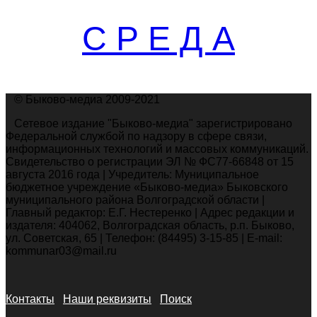
С Р Е Д А
© Быково-медиа 2009-2021
Сетевое издание "Быково-медиа" зарегистрировано
Федеральной службой по надзору в сфере связи,
информационных технологий и массовых коммуникаций.
Свидетельство о регистрации ЭЛ № ФС77-66848 от 15
августа 2016 года | Учредитель: Муниципальное
бюджетное учреждение «Быково-медиа» Быковского
муниципального района Волгоградской области |
Главный редактор: Е.Г. Нестеренко | Адрес редакции и
издателя: 404062, Волгоградская область, р.п. Быково,
ул. Советская, 65 | Телефон: (84495) 3-15-85 | E-mail:
kommunar03@mail.ru
Контакты
Наши реквизиты
Поиск