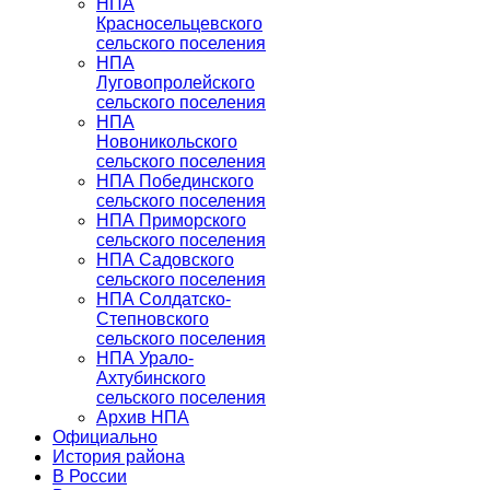
НПА
Красносельцевского
сельского поселения
НПА
Луговопролейского
сельского поселения
НПА
Новоникольского
сельского поселения
НПА Побединского
сельского поселения
НПА Приморского
сельского поселения
НПА Садовского
сельского поселения
НПА Солдатско-
Степновского
сельского поселения
НПА Урало-
Ахтубинского
сельского поселения
Архив НПА
Официально
История района
В России