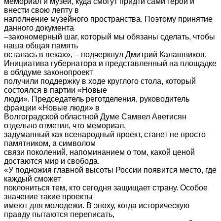
мемориал и музей, куда смогут придти сами герои и
внести свою лепту в
наполнение музейного пространства. Поэтому принятие
данного документа
–закономерный шаг, который мы обязаны сделать, чтобы
наша общая память
осталась в веках», – подчеркнул Дмитрий Калашников.
Инициатива губернатора и представленный на площадке
в облдуме законопроект
получили поддержку в ходе круглого стола, который
состоялся в партии «Новые
люди». Председатель реготделения, руководитель
фракции «Новые люди» в
Волгоградской областной Думе Самвел Аветисян
отдельно отметил, что мемориал,
задуманный как всенародный проект, станет не просто
памятником, а символом
связи поколений, напоминанием о том, какой ценой
достаются мир и свобода.
«У подножия главной высоты России появится место, где
каждый сможет
поклониться тем, кто сегодня защищает страну. Особое
значение такие проекты
имеют для молодежи. В эпоху, когда историческую
правду пытаются переписать,