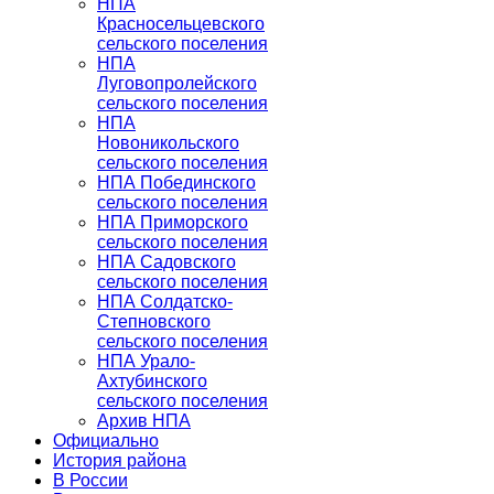
НПА
Красносельцевского
сельского поселения
НПА
Луговопролейского
сельского поселения
НПА
Новоникольского
сельского поселения
НПА Побединского
сельского поселения
НПА Приморского
сельского поселения
НПА Садовского
сельского поселения
НПА Солдатско-
Степновского
сельского поселения
НПА Урало-
Ахтубинского
сельского поселения
Архив НПА
Официально
История района
В России