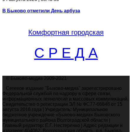
В Быково отметили День арбуза
Комфортная
городская
С Р Е Д А
© Быково-медиа 2009-2021
Сетевое издание "Быково-медиа" зарегистрировано
Федеральной службой по надзору в сфере связи,
информационных технологий и массовых коммуникаций.
Свидетельство о регистрации ЭЛ № ФС77-66848 от 15
августа 2016 года | Учредитель: Муниципальное
бюджетное учреждение «Быково-медиа» Быковского
муниципального района Волгоградской области |
Главный редактор: Е.Г. Нестеренко | Адрес редакции и
издателя: 404062, Волгоградская область, р.п. Быково,