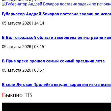
Губернатор Андрей Бочаров поставил задачи по ис
05 августа 2026 | 14:14
В Волгоградской области завершена регистрация ка
05 августа 2026 | 08:15
В Приморске прошел самый сочный праздник лета
05 августа 2026 | 03:57
В селе Луговая Пролейка введен карантин из-за всп
Б
ыково ТВ