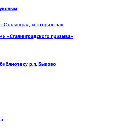
Жуковым
ми «Сталинградского призыва»
библиотеку р.п. Быково
ра