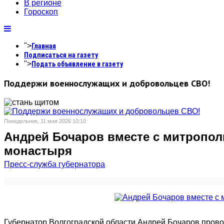
В регионе
Гороскоп
">
Главная
Подписаться на газету
">
Подать объявление в газету
Поддержи военнослужащих и добровольцев СВО!
Понедельник, 11 мая 2026 10:10
Андрей Бочаров вместе с митропол
монастыря
Пресс-служба губернатора
Губернатор Волгоградской области Андрей Бочаров прово