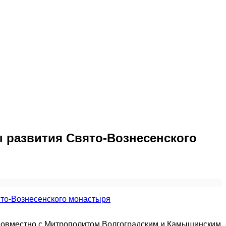
 развития Свято-Вознесенского
 Совместно с Митрополитом Волгоградским и Камышинским