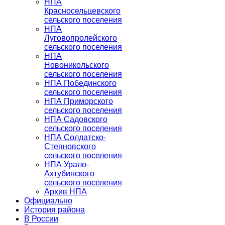
НПА
Красносельцевского
сельского поселения
НПА
Луговопролейского
сельского поселения
НПА
Новоникольского
сельского поселения
НПА Побединского
сельского поселения
НПА Приморского
сельского поселения
НПА Садовского
сельского поселения
НПА Солдатско-
Степновского
сельского поселения
НПА Урало-
Ахтубинского
сельского поселения
Архив НПА
Официально
История района
В России