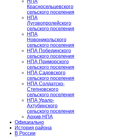
НПА
Красносельцевского
сельского поселения
НПА
Луговопролейского
сельского поселения
НПА
Новоникольского
сельского поселения
НПА Побединского
сельского поселения
НПА Приморского
сельского поселения
НПА Садовского
сельского поселения
НПА Солдатско-
Степновского
сельского поселения
НПА Урало-
Ахтубинского
сельского поселения
Архив НПА
Официально
История района
В России