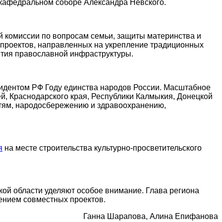
кафедральном соборе Александра Невского.
й комиссии по вопросам семьи, защиты материнства и
 проектов, направленных на укрепление традиционных
ития православной инфраструктуры.
идентом РФ Году единства народов России. Масштабное
ей, Краснодарского края, Республики Калмыкия, Донецкой
стям, народосбережению и здравоохранению,
я
на месте строительства культурно-просветительского
кой области уделяют особое внимание. Глава региона
ением совместных проектов.
Ганна Шарапова, Алина Епифанова