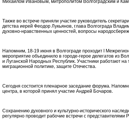
Михаилом Ивановым, митрополитом Волгоградским и Кам
Также во встрече приняли участие руководитель секрета
детства иерей Феодор Лукьянов, глава Волгограда Влади
духовно-нравственных ценностей, вопросы народосбереж
Напомним, 18-19 июня в Волгограде проходит I Межреги
мероприятие объединило в городе-герое делегатов из Вол
и Луганской Народных Республик. Участники работают н
миграционной политике, защите Отечества.
Сегодня состоится пленарное заседание форума. Напом
центра, в которой принял участие Андрей Бочаров.
Сохранению духовного и культурно-исторического наследи
регулярно проводит рабочие встречи с представителями 