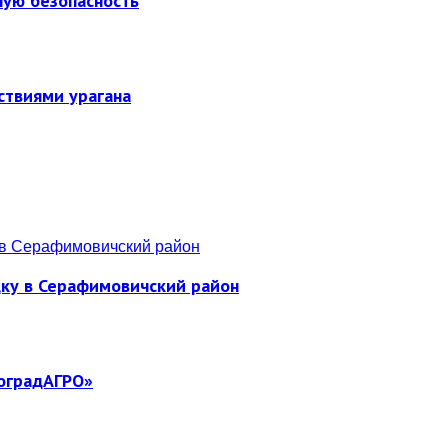
ную безопасность
ствиями урагана
дку в Серафимовичский район
гоградАГРО»