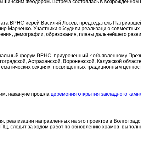
ышинским Феодором. Встреча состоялась в возрожденном 
риата ВРНС иерей Василий Лосев, председатель Патриарше
мир Марченко. Участники обсудили реализацию совместных
ения, демографии, образования, планы дальнейшего разв
ональный форум ВРНС, приуроченный к объявленному През
гоградской, Астраханской, Воронежской, Калужской област
а тематических секциях, посвященных традиционным ценно
ним, накануне прошла
ц
еремония открытия закладного камн
я, реализации направленных на это проектов в Волгоградс
РПЦ, следит за ходом работ по обновлению храмов, выполн