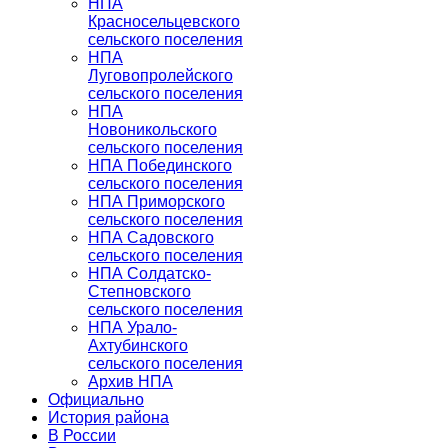
НПА
Красносельцевского
сельского поселения
НПА
Луговопролейского
сельского поселения
НПА
Новоникольского
сельского поселения
НПА Побединского
сельского поселения
НПА Приморского
сельского поселения
НПА Садовского
сельского поселения
НПА Солдатско-
Степновского
сельского поселения
НПА Урало-
Ахтубинского
сельского поселения
Архив НПА
Официально
История района
В России