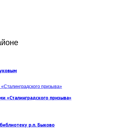
айоне
Жуковым
ми «Сталинградского призыва»
библиотеку р.п. Быково