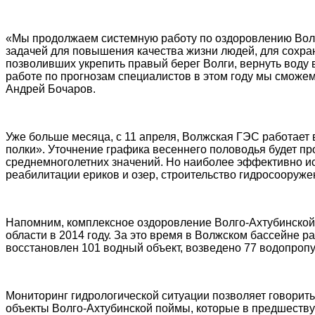
«Мы продолжаем системную работу по оздоровлению Волг
задачей для повышения качества жизни людей, для сохра
позволивших укрепить правый берег Волги, вернуть воду 
работе по прогнозам специалистов в этом году мы сможе
Андрей Бочаров.
Уже больше месяца, с 11 апреля, Волжская ГЭС работает 
полки». Уточнение графика весеннего половодья будет про
среднемноголетних значений. Но наиболее эффективно и
реабилитации ериков и озер, строительство гидросооруже
Напомним, комплексное оздоровление Волго-Ахтубинской 
области в 2014 году. За это время в Волжском бассейне р
восстановлен 101 водный объект, возведено 77 водопроп
Мониторинг гидрологической ситуации позволяет говорить
объекты Волго-Ахтубинской поймы, которые в предшеств