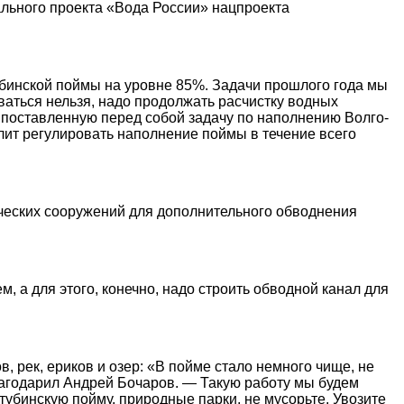
ального проекта «Вода России» нацпроекта
убинской поймы на уровне 85%. Задачи прошлого года мы
аться нельзя, надо продолжать расчистку водных
е поставленную перед собой задачу по наполнению Волго-
лит регулировать наполнение поймы в течение всего
ических сооружений для дополнительного обводнения
, а для этого, конечно, надо строить обводной канал для
 рек, ериков и озер: «В пойме стало немного чище, не
благодарил Андрей Бочаров. — Такую работу мы будем
убинскую пойму, природные парки, не мусорьте. Увозите