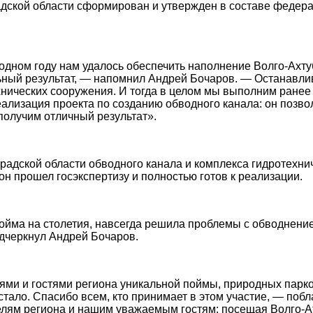
адской области сформирован и утвержден в составе федер
одном году нам удалось обеспечить наполнение Волго-Ахт
ный результат, — напомнил Андрей Бочаров. — Останавлив
ехнических сооружения. И тогда в целом мы выполним ране
ализация проекта по созданию обводного канала: он позво
 получим отличный результат».
градской области обводного канала и комплекса гидротехн
он прошел госэкспертизу и полностью готов к реализации.
ойма на столетия, навсегда решила проблемы с обводнением
дчеркнул Андрей Бочаров.
ми и гостями региона уникальной поймы, природных парков,
 стало. Спасибо всем, кто принимает в этом участие, — по
елям региона и нашим уважаемым гостям: посещая Волго-Ат