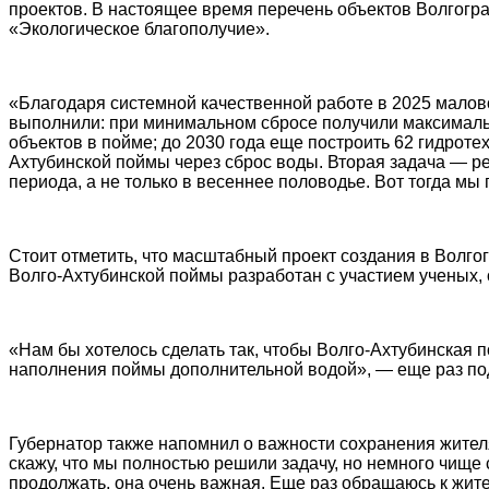
проектов. В настоящее время перечень объектов Волгогр
«Экологическое благополучие».
«Благодаря системной качественной работе в 2025 малов
выполнили: при минимальном сбросе получили максималь
объектов в пойме; до 2030 года еще построить 62 гидрот
Ахтубинской поймы через сброс воды. Вторая задача — ре
периода, а не только в весеннее половодье. Вот тогда мы
Стоит отметить, что масштабный проект создания в Волго
Волго-Ахтубинской поймы разработан с участием ученых, 
«Нам бы хотелось сделать так, чтобы Волго-Ахтубинская п
наполнения поймы дополнительной водой», — еще раз по
Губернатор также напомнил о важности сохранения жителя
скажу, что мы полностью решили задачу, но немного чище
продолжать, она очень важная. Еще раз обращаюсь к жит