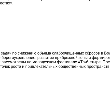
естах».
д задач по снижению объема слабоочищенных сбросов в Волг
о берегоукрепление, развитие прибрежной зоны и формиро
ут рассмотрены на молодежном фестивале #ТриЧетыре. Пре
очек роста и привлекательных общественных пространств 