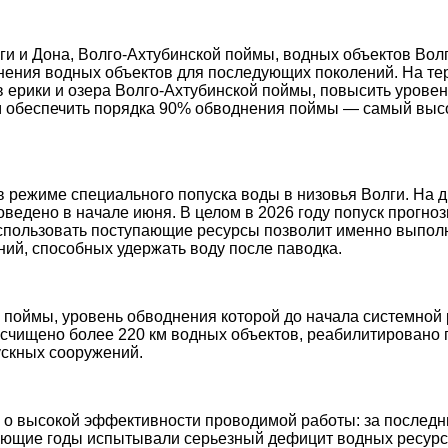
и и Дона, Волго-Ахтубинской поймы, водных объектов Вол
нения водных объектов для последующих поколений. На тер
в ерики и озера Волго-Ахтубинской поймы, повысить урове
м обеспечить порядка 90% обводнения поймы — самый высо
в режиме специального попуска воды в низовья Волги. На 
ведено в начале июня. В целом в 2026 году попуск прогноз
спользовать поступающие ресурсы позволит именно выполн
ний, способных удержать воду после паводка.
поймы, уровень обводнения которой до начала системной 
асчищено более 220 км водных объектов, реабилитировано п
ускных сооружений.
 о высокой эффективности проводимой работы: за последни
ующие годы испытывали серьезный дефицит водных ресурс