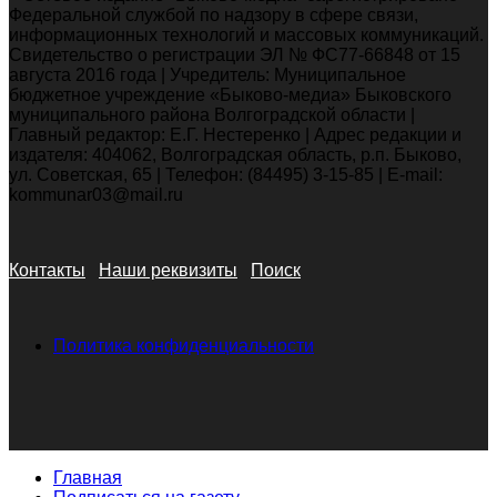
Федеральной службой по надзору в сфере связи,
информационных технологий и массовых коммуникаций.
Свидетельство о регистрации ЭЛ № ФС77-66848 от 15
августа 2016 года | Учредитель: Муниципальное
бюджетное учреждение «Быково-медиа» Быковского
муниципального района Волгоградской области |
Главный редактор: Е.Г. Нестеренко | Адрес редакции и
издателя: 404062, Волгоградская область, р.п. Быково,
ул. Советская, 65 | Телефон: (84495) 3-15-85 | E-mail:
kommunar03@mail.ru
Контакты
Наши реквизиты
Поиск
Политика конфиденциальности
Главная