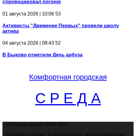
спровоцировал погоню
01 августа 2026 | 10:06
53
Активисты "Движение Первых" провели школу
актива
04 августа 2026 | 08:43
52
В Быково отметили День арбуза
Комфортная
городская
С Р Е Д А
© Быково-медиа 2009-2021
Сетевое издание "Быково-медиа" зарегистрировано