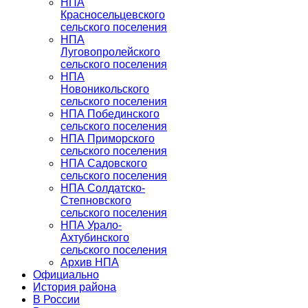
НПА
Красносельцевского
сельского поселения
НПА
Луговопролейского
сельского поселения
НПА
Новоникольского
сельского поселения
НПА Побединского
сельского поселения
НПА Приморского
сельского поселения
НПА Садовского
сельского поселения
НПА Солдатско-
Степновского
сельского поселения
НПА Урало-
Ахтубинского
сельского поселения
Архив НПА
Официально
История района
В России