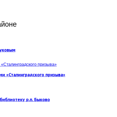
айоне
Жуковым
ми «Сталинградского призыва»
библиотеку р.п. Быково