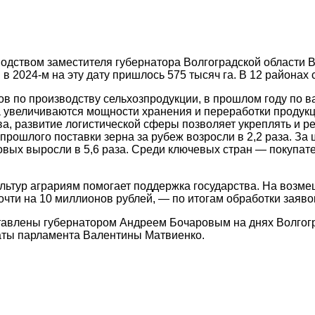
одством заместителя губернатора Волгоградской области 
в 2024-м на эту дату пришлось 575 тысяч га. В 12 районах
ов по производству сельхозпродукции, в прошлом году по в
 увеличиваются мощности хранения и переработки продукции
ва, развитие логистической сферы позволяет укреплять и р
прошлого поставки зерна за рубеж возросли в 2,2 раза. За
ых выросли в 5,6 раза. Среди ключевых стран — покупател
льтур аграриям помогает поддержка государства. На возме
очти на 10 миллионов рублей, — по итогам обработки заяво
тавлены губернатором Андреем Бочаровым на днях Волгогр
латы парламента Валентины Матвиенко.