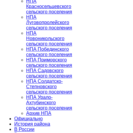
НПА
Красносельцевского
сельского поселения
НПА
Луговопролейского
сельского поселения
НПА
Новоникольского
сельского поселения
НПА Побединского
сельского поселения
НПА Приморского
сельского поселения
НПА Садовского
сельского поселения
НПА Солдатско-
Степновского
сельского поселения
НПА Урало-
Ахтубинского
сельского поселения
Архив НПА
Официально
История района
В России