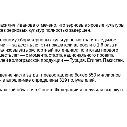
Василия Иванова отмечено, что зерновые яровые культуры
 сев зерновых культур полностью завершен.
аловому сбору зерновых культур регион занял седьмое
 — за десять лет эти показатели выросли в 1,6 раза и
еализовывать экспортный потенциал: по итогам первого
 шесть лет — с момента старта национального проекта
ей волгоградской продукции — Турция, Египет, Пакистан,
щение части затрат предоставлено более 550 миллионов
к в апреле-мае определены 319 получателей.
адской области в Совете Федерации и получили высокую