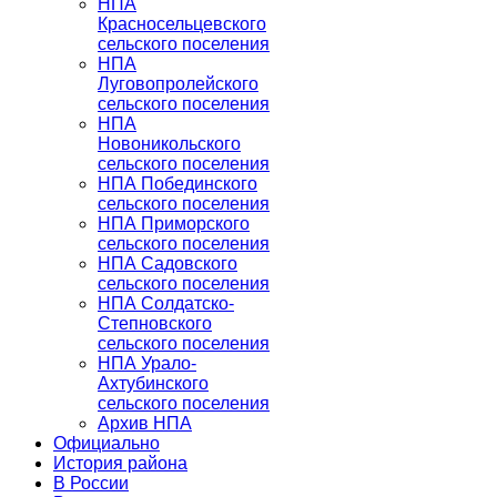
НПА
Красносельцевского
сельского поселения
НПА
Луговопролейского
сельского поселения
НПА
Новоникольского
сельского поселения
НПА Побединского
сельского поселения
НПА Приморского
сельского поселения
НПА Садовского
сельского поселения
НПА Солдатско-
Степновского
сельского поселения
НПА Урало-
Ахтубинского
сельского поселения
Архив НПА
Официально
История района
В России