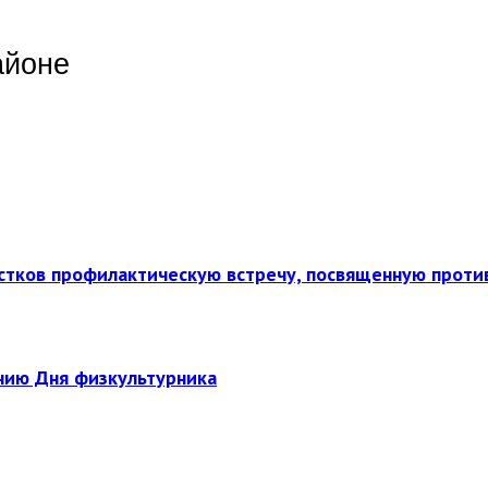
айоне
стков профилактическую встречу, посвященную прот
нию Дня физкультурника