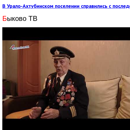
В Урало-Ахтубинском поселении справились с послед
Б
ыково ТВ