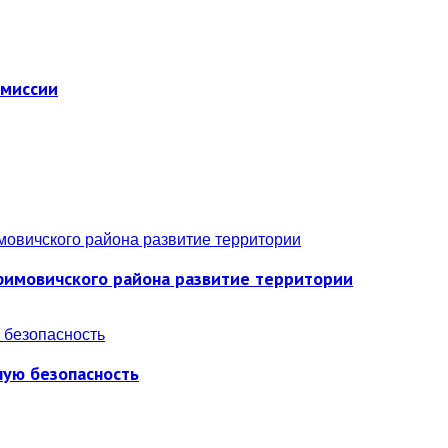
омиссии
фимовичского района развитие территории
ную безопасность