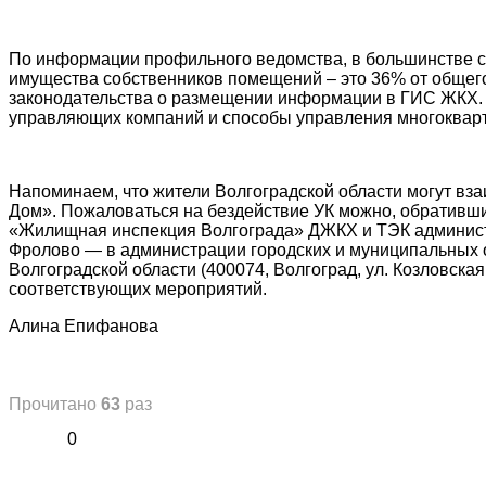
По информации профильного ведомства, в большинстве с
имущества собственников помещений – это 36% от общег
законодательства о размещении информации в ГИС ЖКХ. С
управляющих компаний и способы управления многоквар
Напоминаем, что жители Волгоградской области могут вз
Дом». Пожаловаться на бездействие УК можно, обративши
«Жилищная инспекция Волгограда» ДЖКХ и ТЭК администрац
Фролово — в администрации городских и муниципальных 
Волгоградской области (400074, Волгоград, ул. Козловска
соответствующих мероприятий.
Алина Епифанова
Прочитано
63
раз
0