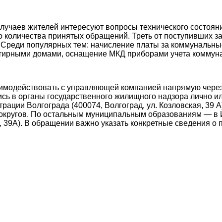
лучаев жителей интересуют вопросы технического состоян
о количества принятых обращений. Треть от поступивших 
реди популярных тем: начисление платы за коммунальные 
тирными домами, оснащение МКД приборами учета коммуна
аимодействовать с управляющей компанией напрямую через
сь в органы государственного жилищного надзора лично и
ии Волгограда (400074, Волгоград, ул. Козловская, 39 А)
округов. По остальным муниципальным образованиям — в 
я, 39А). В обращении важно указать конкретные сведения о