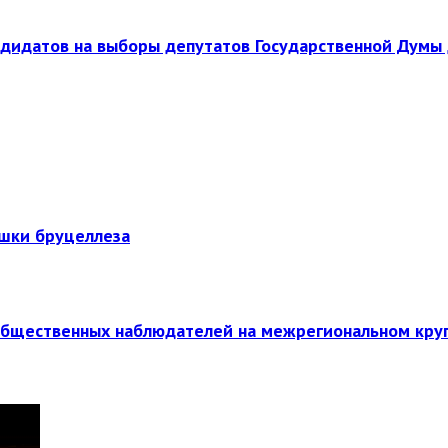
ндидатов на выборы депутатов Государственной Думы 
ышки бруцеллеза
общественных наблюдателей на межрегиональном кру