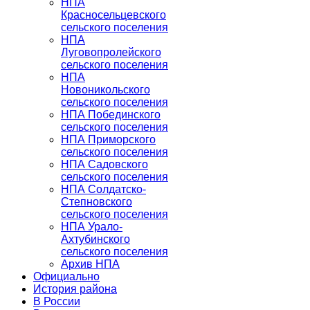
НПА
Красносельцевского
сельского поселения
НПА
Луговопролейского
сельского поселения
НПА
Новоникольского
сельского поселения
НПА Побединского
сельского поселения
НПА Приморского
сельского поселения
НПА Садовского
сельского поселения
НПА Солдатско-
Степновского
сельского поселения
НПА Урало-
Ахтубинского
сельского поселения
Архив НПА
Официально
История района
В России