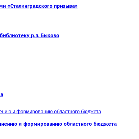
ми «Сталинградского призыва»
библиотеку р.п. Быково
ра
полнению и формированию областного бюджета