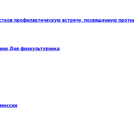
стков профилактическую встречу, посвященную прот
нию Дня физкультурника
омиссии