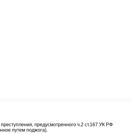
реступления, предусмотренного ч.2 ст.167 УК РФ
нное путем поджога).