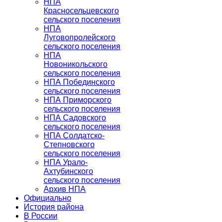
НПА
Красносельцевского
сельского поселения
НПА
Луговопролейского
сельского поселения
НПА
Новоникольского
сельского поселения
НПА Побединского
сельского поселения
НПА Приморского
сельского поселения
НПА Садовского
сельского поселения
НПА Солдатско-
Степновского
сельского поселения
НПА Урало-
Ахтубинского
сельского поселения
Архив НПА
Официально
История района
В России