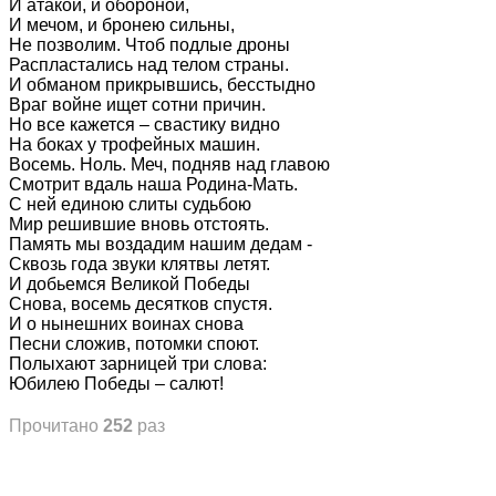
И атакой, и обороной,
И мечом, и бронею сильны,
Не позволим. Чтоб подлые дроны
Распластались над телом страны.
И обманом прикрывшись, бесстыдно
Враг войне ищет сотни причин.
Но все кажется – свастику видно
На боках у трофейных машин.
Восемь. Ноль. Меч, подняв над главою
Смотрит вдаль наша Родина-Мать.
С ней единою слиты судьбою
Мир решившие вновь отстоять.
Память мы воздадим нашим дедам -
Сквозь года звуки клятвы летят.
И добьемся Великой Победы
Снова, восемь десятков спустя.
И о нынешних воинах снова
Песни сложив, потомки споют.
Полыхают зарницей три слова:
Юбилею Победы – салют!
Прочитано
252
раз