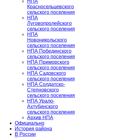
НПА
Красносельцевского
сельского поселения
НПА
Луговопролейского
сельского поселения
НПА
Новоникольского
сельского поселения
НПА Побединского
сельского поселения
НПА Приморского
сельского поселения
НПА Садовского
сельского поселения
НПА Солдатско-
Степновского
сельского поселения
НПА Урало-
Ахтубинского
сельского поселения
Архив НПА
Официально
История района
В России