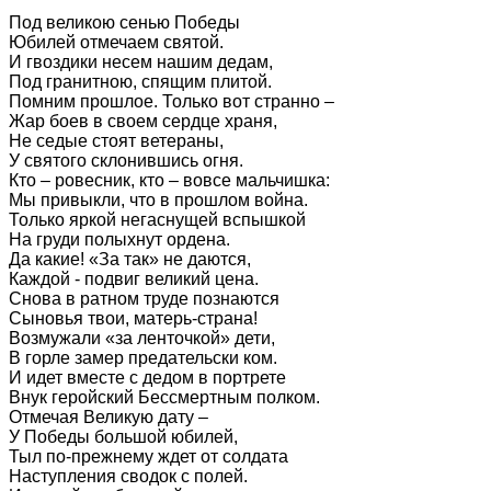
Под великою сенью Победы
Юбилей отмечаем святой.
И гвоздики несем нашим дедам,
Под гранитною, спящим плитой.
Помним прошлое. Только вот странно –
Жар боев в своем сердце храня,
Не седые стоят ветераны,
У святого склонившись огня.
Кто – ровесник, кто – вовсе мальчишка:
Мы привыкли, что в прошлом война.
Только яркой негаснущей вспышкой
На груди полыхнут ордена.
Да какие! «За так» не даются,
Каждой - подвиг великий цена.
Снова в ратном труде познаются
Сыновья твои, матерь-страна!
Возмужали «за ленточкой» дети,
В горле замер предательски ком.
И идет вместе с дедом в портрете
Внук геройский Бессмертным полком.
Отмечая Великую дату –
У Победы большой юбилей,
Тыл по-прежнему ждет от солдата
Наступления сводок с полей.