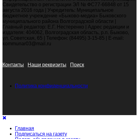
Свидетельство о регистрации ЭЛ № ФС77-66848 от 15
августа 2016 года | Учредитель: Муниципальное
бюджетное учреждение «Быково-медиа» Быковского
муниципального района Волгоградской области |
Главный редактор: Е.Г. Нестеренко | Адрес редакции и
издателя: 404062, Волгоградская область, р.п. Быково,
ул. Советская, 65 | Телефон: (84495) 3-15-85 | E-mail:
kommunar03@mail.ru
Контакты
Наши реквизиты
Поиск
Политика конфиденциальности
Главная
Подписаться на газету