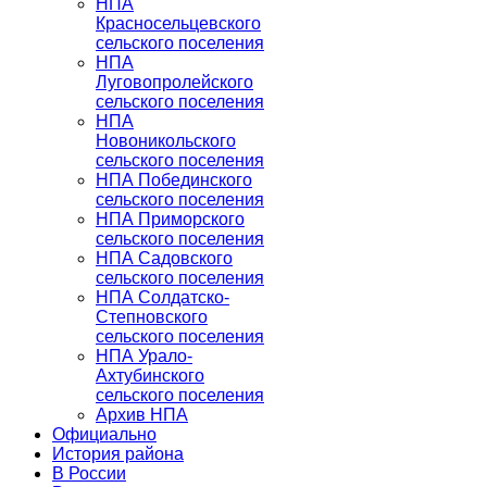
НПА
Красносельцевского
сельского поселения
НПА
Луговопролейского
сельского поселения
НПА
Новоникольского
сельского поселения
НПА Побединского
сельского поселения
НПА Приморского
сельского поселения
НПА Садовского
сельского поселения
НПА Солдатско-
Степновского
сельского поселения
НПА Урало-
Ахтубинского
сельского поселения
Архив НПА
Официально
История района
В России