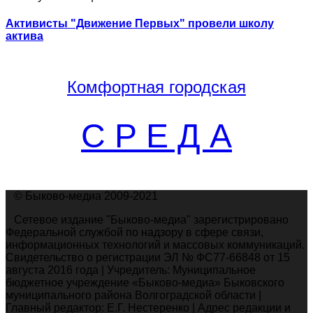
Активисты "Движение Первых" провели школу
актива
Комфортная
городская
С Р Е Д А
© Быково-медиа 2009-2021
Сетевое издание "Быково-медиа" зарегистрировано
Федеральной службой по надзору в сфере связи,
информационных технологий и массовых коммуникаций.
Свидетельство о регистрации ЭЛ № ФС77-66848 от 15
августа 2016 года | Учредитель: Муниципальное
бюджетное учреждение «Быково-медиа» Быковского
муниципального района Волгоградской области |
Главный редактор: Е.Г. Нестеренко | Адрес редакции и