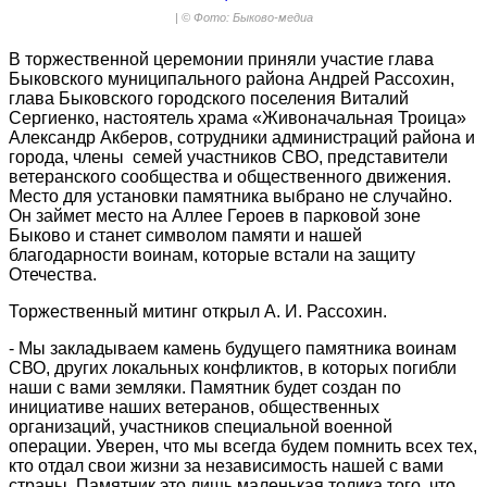
| © Фото: Быково-медиа
В торжественной церемонии приняли участие глава
Быковского муниципального района Андрей Рассохин,
глава Быковского городского поселения Виталий
Сергиенко, настоятель храма «Живоначальная Троица»
Александр Акберов, сотрудники администраций района и
города, члены семей участников СВО, представители
ветеранского сообщества и общественного движения.
Место для установки памятника выбрано не случайно.
Он займет место на Аллее Героев в парковой зоне
Быково и станет символом памяти и нашей
благодарности воинам, которые встали на защиту
Отечества.
Торжественный митинг открыл А. И. Рассохин.
- Мы закладываем камень будущего памятника воинам
СВО, других локальных конфликтов, в которых погибли
наши с вами земляки. Памятник будет создан по
инициативе наших ветеранов, общественных
организаций, участников специальной военной
операции. Уверен, что мы всегда будем помнить всех тех,
кто отдал свои жизни за независимость нашей с вами
страны. Памятник это лишь маленькая толика того, что