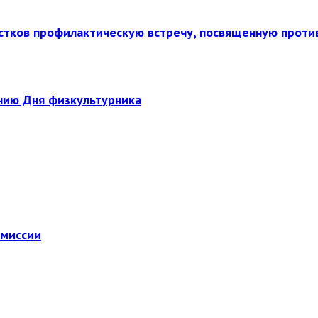
стков профилактическую встречу, посвященную прот
нию Дня физкультурника
омиссии