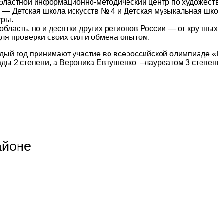
бластной информационно-методический центр по художест
 — Детская школа искусств № 4 и Детская музыкальная шк
уры.
бласть, но и десятки других регионов России — от крупны
ля проверки своих сил и обмена опытом.
дый год принимают участие во всероссийской олимпиаде «
ды 2 степени, а Вероника Евтушенко –лауреатом 3 степени 
айоне