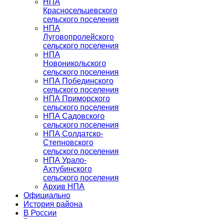
НПА
Красносельцевского
сельского поселения
НПА
Луговопролейского
сельского поселения
НПА
Новоникольского
сельского поселения
НПА Побединского
сельского поселения
НПА Приморского
сельского поселения
НПА Садовского
сельского поселения
НПА Солдатско-
Степновского
сельского поселения
НПА Урало-
Ахтубинского
сельского поселения
Архив НПА
Официально
История района
В России