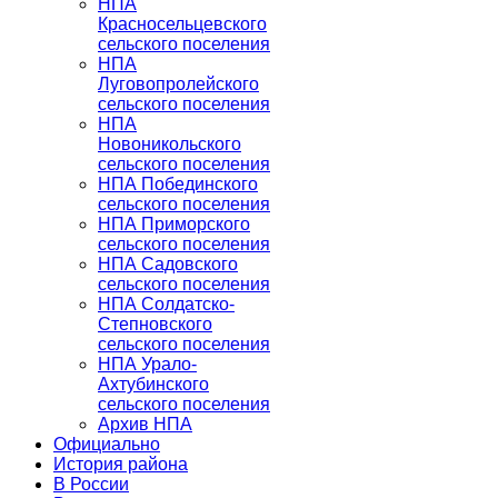
НПА
Красносельцевского
сельского поселения
НПА
Луговопролейского
сельского поселения
НПА
Новоникольского
сельского поселения
НПА Побединского
сельского поселения
НПА Приморского
сельского поселения
НПА Садовского
сельского поселения
НПА Солдатско-
Степновского
сельского поселения
НПА Урало-
Ахтубинского
сельского поселения
Архив НПА
Официально
История района
В России