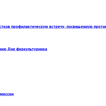
стков профилактическую встречу, посвященную прот
нию Дня физкультурника
омиссии