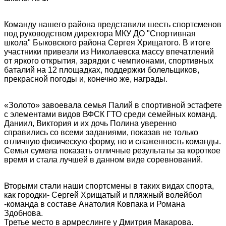
Команду нашего района представили шесть спортсменов
под руководством директора МКУ ДО "Спортивная
школа" Быковского района Сергея Хрищатого. В итоге
участники привезли из Николаевска массу впечатлений
от яркого открытия, зарядки с чемпионами, спортивных
баталий на 12 площадках, поддержки болельщиков,
прекрасной погоды и, конечно же, награды.
«Золото» завоевала семья Палий в спортивной эстафете
с элементами видов ВФСК ГТО среди семейных команд.
Даниил, Виктория и их дочь Полина уверенно
справились со всеми заданиями, показав не только
отличную физическую форму, но и слаженность команды.
Семья сумела показать отличные результаты за короткое
время и стала лучшей в данном виде соревнований.
Вторыми стали наши спортсмены в таких видах спорта,
как городки- Сергей Хрищатый и пляжный волейбол
-команда в составе Анатолия Ковпака и Романа
Здобнова.
Третье место в армреслинге у Дмитрия Макарова.