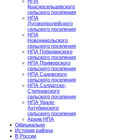
НПА
Красносельцевского
сельского поселения
НПА
Луговопролейского
сельского поселения
НПА
Новоникольского
сельского поселения
НПА Побединского
сельского поселения
НПА Приморского
сельского поселения
НПА Садовского
сельского поселения
НПА Солдатско-
Степновского
сельского поселения
НПА Урало-
Ахтубинского
сельского поселения
Архив НПА
Официально
История района
В России