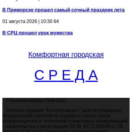
В Приморске прошел самый сочный праздник лета
01 августа 2026 | 10:30
64
В СРЦ прошел урок мужества
Комфортная
городская
С Р Е Д А
© Быково-медиа 2009-2021
Сетевое издание "Быково-медиа" зарегистрировано
Федеральной службой по надзору в сфере связи,
информационных технологий и массовых коммуникаций.
Свидетельство о регистрации ЭЛ № ФС77-66848 от 15
августа 2016 года | Учредитель: Муниципальное