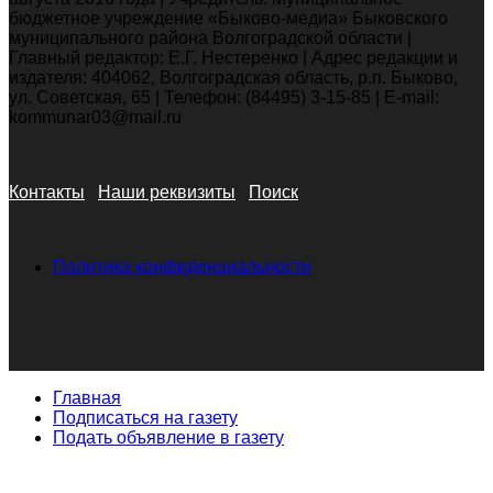
бюджетное учреждение «Быково-медиа» Быковского
муниципального района Волгоградской области |
Главный редактор: Е.Г. Нестеренко | Адрес редакции и
издателя: 404062, Волгоградская область, р.п. Быково,
ул. Советская, 65 | Телефон: (84495) 3-15-85 | E-mail:
kommunar03@mail.ru
Контакты
Наши реквизиты
Поиск
Политика конфиденциальности
Главная
Подписаться на газету
Подать объявление в газету